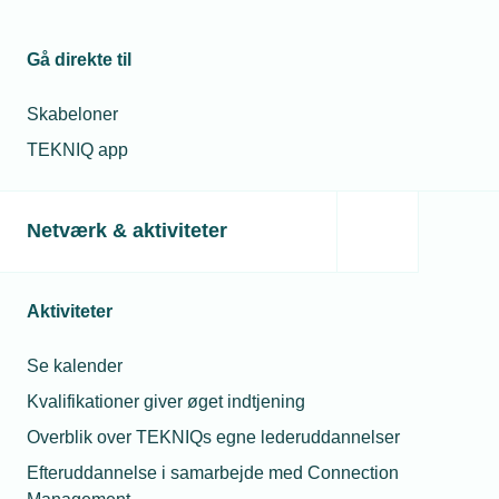
Gå direkte til
Skabeloner
Vælg den rigtige uddannelse
TEKNIQ app
Du skal tage stilling til uddannelse, speciale
og niveau (EUD eller EUX). Herunder finder
Netværk & aktiviteter
du en oversigt over de gængse uddannelser i
både industri- og installationsbranchen.
Aktiviteter
Vvs-energiuddannelsen (Se mere på
VVS-
energiuddannelsen.dk
)
Se kalender
Vælg det speciale, der passer til
Kvalifikationer giver øget indtjening
virksomhedens opgaver:
Overblik over TEKNIQs egne lederuddannelser
Efteruddannelse i samarbejde med Connection
Vvs-installationstekniker:
Montage,