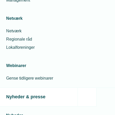
Management
konstruktion og service på sanitet, varme
og forsyning
Vvs-energispecialist:
Montage,
Netværk
indregulering og optimering af
energitekniske installationer
Netværk
Ventilationstekniker:
Indeklima,
Regionale råd
ventilation. Tilpasning service og drift
Lokalforeninger
optimering.
Blikkenslager og vvs:
Pladearbejde, tage
og facader.
Webinarer
Elektrikeruddannelsen (Se mere på
Gense tidligere webinarer
elektrikeruddannelsen.dk
)
Uddannelsen er opbygget af obligatoriske
Nyheder & presse
hovedforløb. Efter disse vælges moduler, der
toner uddannelsen i forskellige
specialeretninger fx