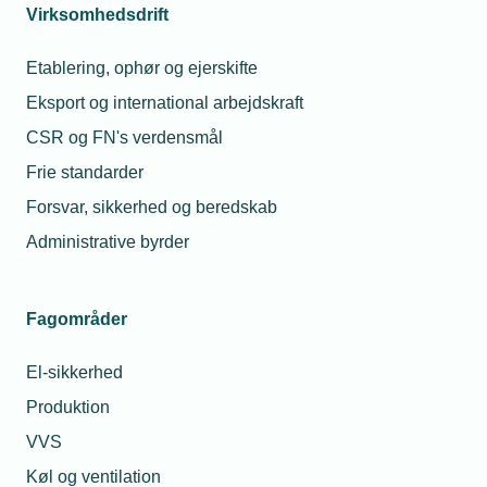
Virksomhedsdrift
Overvej annoncering
Etablering, ophør og ejerskifte
Du kan med fordel annoncere efter en lærling.
Det bredere felt af ansøgere øger chancen for
Eksport og international arbejdskraft
det rette match.
CSR og FN's verdensmål
Frie standarder
Vær tydelig:
Skriv klart, hvilken
Forsvar, sikkerhed og beredskab
uddannelse, speciale eller moduler
lærlingen skal have.
Administrative byrder
Vælg de rette medier:
Brug jobportaler og
sociale medier, hvor de unge færdes – eller
Fagområder
lokalmedier, som forældrene læser.
Signalér kvalitet:
Fortæl, at I har brug for
El-sikkerhed
ambitiøse unge, der vil arbejde med
Produktion
avancerede løsninger, uanset om det
VVS
gælder energi, konstruktion, styring eller
automation.
Køl og ventilation