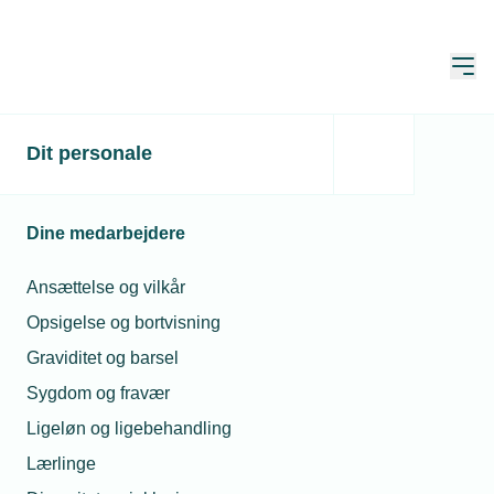
Åbn
Hjem
Gode råd når du ansætter
Dit personale
lærlinge
Dine medarbejdere
Opdateret:
25. jun. 2026
Ansættelse og vilkår
Opsigelse og bortvisning
Det tekniske erhvervsliv er i rivende
Graviditet og barsel
udvikling. Kunderne efterspørger alt fra
Sygdom og fravær
komplekse stålkonstruktioner og høj
leveringskvalitet til avancerede tekniske
Ligeløn og ligebehandling
løsninger inden for energi, automatik
Lærlinge