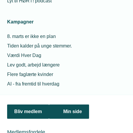
Lyt til HØRT! podcast
i rustfaste materialer og betjener
avancerede maskiner. Det er centralt i
virksomheder med høje krav til hygiejne, fx
Kampagner
fødevareindustrien.
8. marts er ikke en plan
Smed - maritim
Den maritime smed arbejder med bygning
Tiden kalder på unge stemmer.
og reparation af skibe og stålkonstruktioner.
Værdi Hver Dag
Energitekniker
Lev godt, arbejd længere
Energiteknikeren arbejder med bygning og
Flere faglærte kvinder
reparation af procesanlæg og tilhørende
AI - fra fremtid til hverdag
stålkonstruktioner.
Svejser
Svejseren svejser og monterer dele til
færdige elementer, programmerer og
Bliv medlem
Min side
udfører kvalitetskontrol på halv- og
helautomatiske svejserobotter.
Medlemsfordele