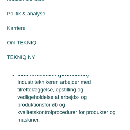
Industriteknikeruddannelsen (Se mere her
Politik & analyse
Industriteknikeruddannelsen
)
Karriere
Industritekniker (maskin)
Industriteknikeren programmerer og
Om TEKNIQ
betjener computerstyrede maskiner (CNC)
til produktion af emner. Arbejdet omfatter
TEKNIQ NY
også vedligehold af store anlæg som
motorer, kraner og robotter.
Industritekniker (produktion)
Industriteknikeren arbejder med
tilrettelæggelse, opstilling og
vedligeholdelse af arbejds- og
produktionsforløb og
kvalitetskontrolprocedurer for produkter og
maskiner.