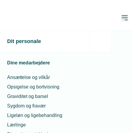
Åbn
Hjem
Bortvisning
Dit personale
Opdateret:
12. maj 2026
Dine medarbejdere
Bortvisning af en medarbejder er den
Ansættelse og vilkår
mest indgribende sanktion, en
Opsigelse og bortvisning
arbejdsgiver kan anvende. Det betyder,
Graviditet og barsel
at ansættelsesforholdet ophører
Sygdom og fravær
øjeblikkeligt uden varsel.
Ligeløn og ligebehandling
Lærlinge