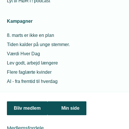
Lyt til HØRT! podcast
Netværk & aktiviteter
Kampagner
Nyheder
8. marts er ikke en plan
Politik & analyse
Tiden kalder på unge stemmer.
Om TEKNIQ
Værdi Hver Dag
Lev godt, arbejd længere
Flere faglærte kvinder
Juridiske henvendelser
AI - fra fremtid til hverdag
jura@tekniq.dk
Øvrige henvendelser
tekniq@tekniq.dk
Bliv medlem
Min side
Telefon:
43436000
Mandag til torsdag fra kl. 8:00 til 16:00
Medlemsfordele