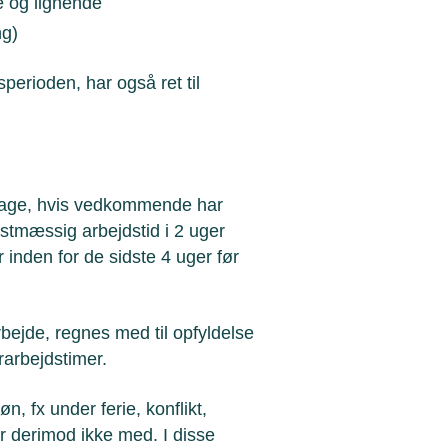
e og lignende
ng)
perioden, har også ret til
-dage, hvis vedkommende har
mstmæssig arbejdstid i 2 uger
inden for de sidste 4 uger før
arbejde, regnes med til opfyldelse
rarbejdstimer.
, fx under ferie, konflikt,
ler derimod ikke med. I disse