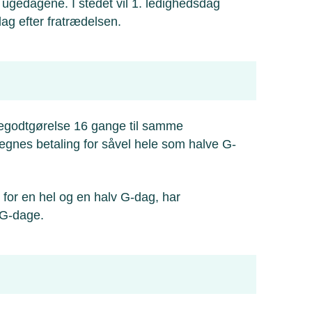
å ugedagene. I stedet vil 1. ledighedsdag
g efter fratrædelsen.
egodtgørelse 16 gange til samme
egnes betaling for såvel hele som halve G-
t for en hel og en halv G-dag, har
 G-dage.