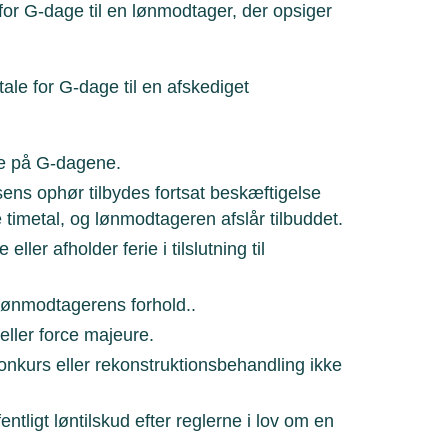
for G-dage til en lønmodtager, der opsiger
tale for G-dage til en afskediget
se på G-dagene.
sens ophør tilbydes fortsat beskæftigelse
metal, og lønmodtageren afslår tilbuddet.
r afholder ferie i tilslutning til
 lønmodtagerens forhold..
eller force majeure.
onkurs eller rekonstruktionsbehandling ikke
tligt løntilskud efter reglerne i lov om en