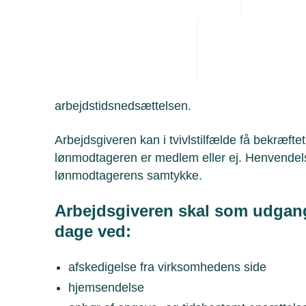
Administrative byrde
en lønmodtager for lønmodtagerens 1.
Arbejdsmiljø
Personaleledelse
Juridiske tvister
Dagpengegodtgørelsen skal kun betales til lø
en dansk a-kasse på tidspunktet for arbejdsop
arbejdstidsnedsættelsen.
Arbejdsgiveren kan i tvivlstilfælde få bekræft
lønmodtageren er medlem eller ej. Henvendel
lønmodtagerens samtykke.
Arbejdsgiveren skal som udgang
dage ved:
afskedigelse fra virksomhedens side
hjemsendelse