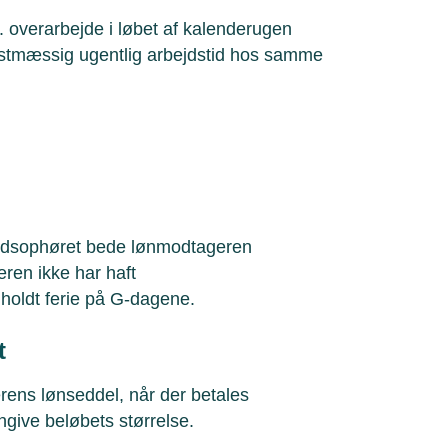
overarbejde i løbet af kalenderugen
mstmæssig ugentlig arbejdstid hos samme
ejdsophøret bede lønmodtageren
ren ikke har haft
holdt ferie på G-dagene.
t
rens lønseddel, når der betales
ngive beløbets størrelse.