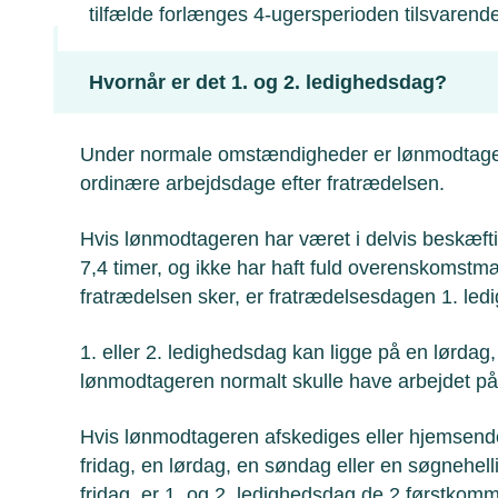
tilfælde forlænges 4-ugersperioden tilsvarend
Hvornår er det 1. og 2. ledighedsdag?
Under normale omstændigheder er lønmodtagere
ordinære arbejdsdage efter fratrædelsen.
Hvis lønmodtageren har været i delvis beskæft
7,4 timer, og ikke har haft fuld overenskomstm
fratrædelsen sker, er fratrædelsesdagen 1. led
1. eller 2. ledighedsdag kan ligge på en lørdag
lønmodtageren normalt skulle have arbejdet p
Hvis lønmodtageren afskediges eller hjemsen
fridag, en lørdag, en søndag eller en søgnehel
fridag, er 1. og 2. ledighedsdag de 2 førstko