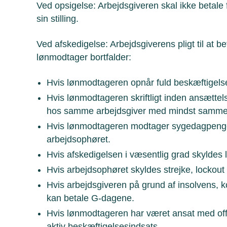
Ved opsigelse: Arbejdsgiveren skal ikke betale 
sin stilling.
Ved afskedigelse: Arbejdsgiverens pligt til at be
lønmodtager bortfalder:
Hvis lønmodtageren opnår fuld beskæftigel
Hvis lønmodtageren skriftligt inden ansættel
hos samme arbejdsgiver med mindst samme ti
Hvis lønmodtageren modtager sygedagpenge elle
arbejdsophøret.
Hvis afskedigelsen i væsentlig grad skyldes
Hvis arbejdsophøret skyldes strejke, lockout 
Hvis arbejdsgiveren på grund af insolvens, k
kan betale G-dagene.
Hvis lønmodtageren har været ansat med offen
aktiv beskæftigelsesindsats.