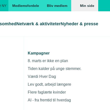
Q NY
Medlemsfordele
Bliv medlem
Min side
ksomhed
Netværk & aktiviteter
Nyheder & presse
Genveje
Genveje
serne
Kampagner
Gå direkte til
Gå direkte til
EUD
8. marts er ikke en plan
dage)
Skabeloner og kontrakter
Skabeloner
ddannelser
Tiden kalder på unge stemmer.
Beregn opsigelsesvarsel
TEKNIQ app
Værdi Hver Dag
nde uddannelser
Lev godt, arbejd længere
nelse og tilskud
Flere faglærte kvinder
ngsmateriale
AI - fra fremtid til hverdag