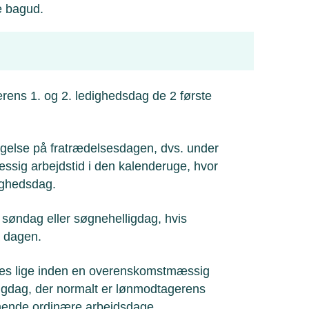
e bagud.
ns 1. og 2. ledighedsdag de 2 første
igelse på fratrædelsesdagen, dvs. under
æssig arbejdstid i den kalenderuge, hvor
ighedsdag.
, søndag eller søgnehelligdag, hvis
å dagen.
des lige inden en overenskomstmæssig
ligdag, der normalt er lønmodtagerens
mmende ordinære arbejdsdage.