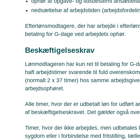
ophør af opgave- og tidsbestemt ansættels
nedsættelse af arbejdstiden (arbejdsfordeli
Efterlønsmodtagere, der har arbejde i efterløns
betaling for G-dage ved arbejdets ophør.
Beskæftigelseskrav
Lønmodtageren har kun ret til betaling for G
haft arbejdstimer svarende til fuld overensko
(normalt 2 x 37 timer) hos samme arbejdsgiver 
arbejdsophøret.
Alle timer, hvor der er udbetalt løn for udført 
af beskæftigelseskravet. Det gælder også ove
Timer, hvor der ikke arbejdes, men udbetales løn
sygdom eller i forbindelse med fritstilling, tæl