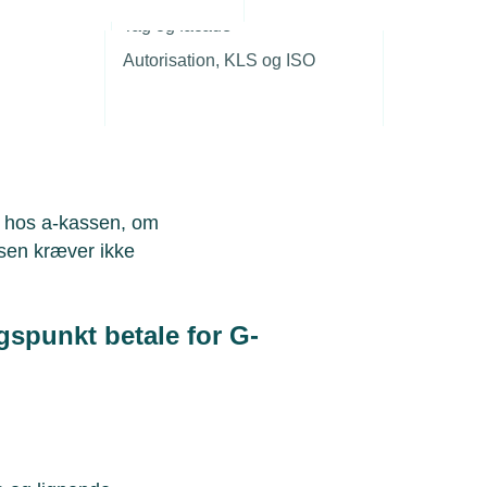
r
 og 2. ledighedsdag.
Tag og facade
Autorisation, KLS og ISO
nmodtagere, der er medlem af
høret, hjemsendelsen eller
et hos a-kassen, om
sen kræver ikke
spunkt betale for G-