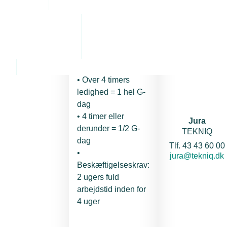
G-dage –
Kontakt os
nøgletal:
• Maks. 16 G-dage
pr. lønmodtager pr.
kalenderår
• Over 4 timers
ledighed = 1 hel G-
dag
• 4 timer eller
Jura
derunder = 1/2 G-
TEKNIQ
dag
Telefon:
Tlf. 43 43 60 00
•
E-mail:
jura@tekniq.dk
Beskæftigelseskrav:
2 ugers fuld
arbejdstid inden for
4 uger