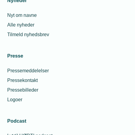
Nyheder
leder.
Nyt om navne
Lønnen til en leder skal fastsættes i forhold til
Alle nyheder
lønnen for virksomhedens øvrige ansatte.
Tilmeld nyhedsbrev
Lønnen skal give udtryk for stillingens indhold
og art samt lederens kvalifikationer,
uddannelse, anciennitet, ansvar og indsats.
Presse
Vurdering og eventuel regulering af lønnen
skal drøftes en gang årligt mellem leder og
Pressemeddelelser
arbejdsgiver.
Pressekontakt
Pressebilleder
Logoer
Tekniske funktionærer
Podcast
TL-overenskomsten indeholder ingen
traditionel lønbestemmelse, men slår fast, at