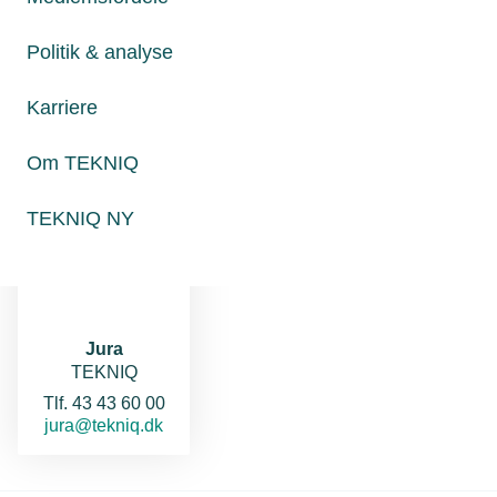
Politik & analyse
Kontakt os
Karriere
Om TEKNIQ
TEKNIQ NY
Jura
TEKNIQ
Telefon:
Tlf. 43 43 60 00
E-mail:
jura@tekniq.dk