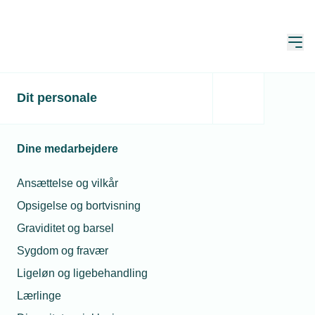
Åbn
Hjem
Lønområder
Dit personale
Opdateret:
05. okt. 2021
Dine medarbejdere
Lønnen til dine ansatte afhænger af
Ansættelse og vilkår
den overenskomst, de arbejder under.
Opsigelse og bortvisning
Graviditet og barsel
Læs mere om løn på:
Sygdom og fravær
Ligeløn og ligebehandling
Lærlinge
Elområdet