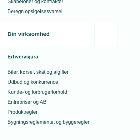
Skabeloner og kontrakter
tillidsrepræsentant.
Beregn opsigelsesvarsel
TEKNIQ Arbejdsgiverne vejleder gerne
medlemmerne i, hvordan man etablerer et
Din virksomhed
lønsystem, der bygger på individuel løn
afhængig af kvalifikationer.
Erhvervsjura
Industri- og VVS-overenskomsten
Biler, kørsel, skat og afgifter
Udbud og konkurrence
Lønnen til medarbejderne på Industri- og
Kunde- og forbrugerforhold
VVS-overenskomsten bygger på en
Entrepriser og AB
overenskomstmæssig minimalløn samt et
Produktregler
personligt tillæg.
Bygningsreglementet og byggeregler
Alle ansatte har krav på lønforhandling mindst