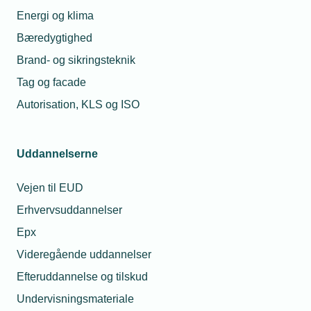
Energi og klima
Der er to HK-overenskomster: HK-
Bæredygtighed
Installationsoverenskomsten og HK-
Brand- og sikringsteknik
Industrioverenskomsten.
Tag og facade
HK-Installationsoverenskomsten gælder for
Autorisation, KLS og ISO
installationsvirksomheder, og HK-
Industrioverenskomsten gælder for
industrivirksomheder.
Uddannelserne
HK-
Vejen til EUD
Installationsoverenskomsten
Erhvervsuddannelser
Epx
HK-Installationsoverenskomsten indeholder
Videregående uddannelser
ingen traditionel lønbestemmelse, men slår
fast, at lønnen for den enkelte medarbejder
Efteruddannelse og tilskud
aftales mellem arbejdsgiver og medarbejder.
Undervisningsmateriale