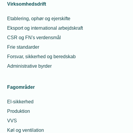
én gang om året, hvor den ansatte og
Virksomhedsdrift
arbejdsgiveren vurderer og eventuelt
regulerer lønnen.
Etablering, ophør og ejerskifte
Eksport og international arbejdskraft
Lønforhandlingen skal foregå uden
CSR og FN's verdensmål
indblanding fra tillidsmand, fagforening og
arbejdsgiverorganisation.
Frie standarder
Forsvar, sikkerhed og beredskab
Der findes flere forskellige lønelementer, og
Administrative byrder
TEKNIQ Arbejdsgiverne kan kontaktes, hvis I
ønsker at etablere et lønsystem, der bygger
på individuel løn afhængig af kvalifikationer,
Fagområder
og hvis I ønsker en drøftelse af de forskellige
mulige lønelementer.
El-sikkerhed
Produktion
VVS
HK-området
Køl og ventilation