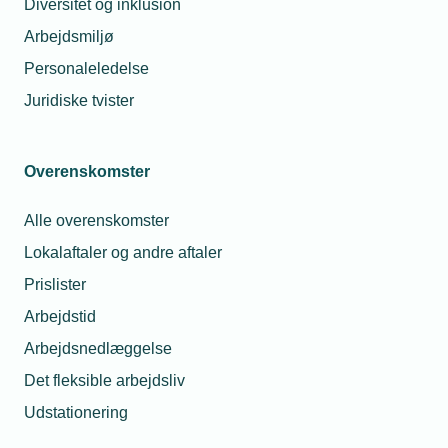
Diversitet og inklusion
Arbejdsmiljø
Ældre udgaver
Personaleledelse
Juridiske tvister
VVS-overenskomsterne 2023-2025
Engelsk udgave
Overenskomster
HWS (VVS) Collective Agreements 2023-
Alle overenskomster
2025
(Kræver login / Login required)
Lokalaftaler og andre aftaler
Prislister
Arbejdstid
Protokollater
Arbejdsnedlæggelse
Det fleksible arbejdsliv
Protokollat
Udstationering
Fra OK25 - VVS-overenskomsten