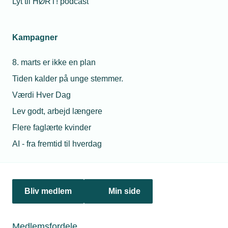
Lyt til HØRT! podcast
Netværk & aktiviteter
Kampagner
Nyheder
8. marts er ikke en plan
Politik & analyse
Tiden kalder på unge stemmer.
Om TEKNIQ
Værdi Hver Dag
Lev godt, arbejd længere
Flere faglærte kvinder
Juridiske henvendelser
AI - fra fremtid til hverdag
jura@tekniq.dk
Øvrige henvendelser
tekniq@tekniq.dk
Bliv medlem
Min side
Telefon:
43436000
Mandag til torsdag fra kl. 8:00 til 16:00
Medlemsfordele