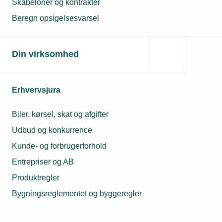
Skabeloner og kontrakter
Beregn opsigelsesvarsel
Jura
TEKNIQ
Telefon:
Tlf. 43 43 60 00
Din virksomhed
E-mail:
jura@tekniq.dk
Erhvervsjura
Biler, kørsel, skat og afgifter
Udbud og konkurrence
Kunde- og forbrugerforhold
Entrepriser og AB
Produktregler
Bygningsreglementet og byggeregler