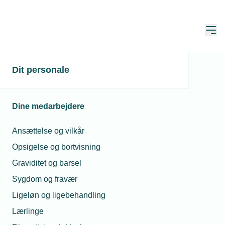
Åbn
Hjem
VVS-overenskomsten
Dit personale
Opdateret:
11. jun. 2026
Dine medarbejdere
Ansættelse og vilkår
Dansk udgave
Opsigelse og bortvisning
Graviditet og barsel
Sygdom og fravær
Ligeløn og ligebehandling
Se VVS-overenskomsten 2025-2028 (Åbn som
Lærlinge
pdf)