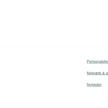
Administrative byrde
Hent skabelon
Arbejdsmiljø
Personaleledelse
Juridiske tvister
Personalefo
Netværk & ak
Nyheder