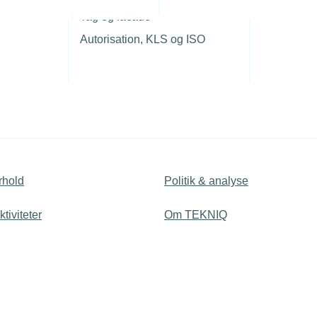
r
Tag og facade
Autorisation, KLS og ISO
rhold
Politik & analyse
tiviteter
Om TEKNIQ