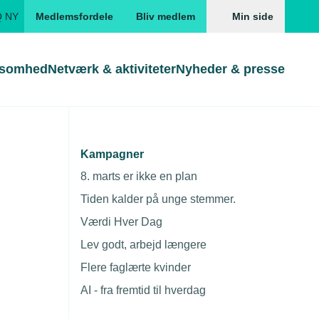
Q NY
Medlemsfordele
Bliv medlem
Min side
ksomhed
Netværk & aktiviteter
Nyheder & presse
Genveje
Genveje
serne
Kampagner
Gå direkte til
Gå direkte til
EUD
8. marts er ikke en plan
Skabeloner og kontrakter
Skabeloner
ddannelser
Tiden kalder på unge stemmer.
Beregn opsigelsesvarsel
TEKNIQ app
Værdi Hver Dag
nde uddannelser
Lev godt, arbejd længere
nelse og tilskud
Flere faglærte kvinder
ngsmateriale
AI - fra fremtid til hverdag