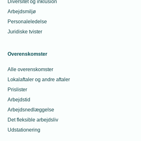
Diversitet og inklusion
Kontakt
Arbejdsmiljø
Personaleledelse
Juridiske tvister
Overenskomster
Alle overenskomster
Birger T. Christiansen
Lokalaftaler og andre aftaler
Teknisk konsulent - VVS
Prislister
Telefon:
Tlf. 77 42 42 44
E-mail:
btc@tekniq.dk
Arbejdstid
Arbejdsnedlæggelse
Det fleksible arbejdsliv
Udstationering