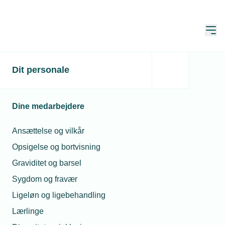
Åbn
Hjem
VVS-tjek af andelsbolig
Dit personale
VVS-tjek af andelsbolig med fælles
Dine medarbejdere
opvarmnings- og brugsvandssystem.
Ansættelse og vilkår
Opsigelse og bortvisning
Downloads
Graviditet og barsel
Sygdom og fravær
Hent skabelon
Ligeløn og ligebehandling
Lærlinge