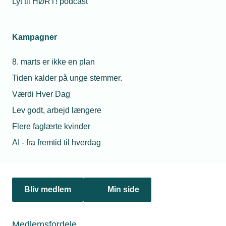
Lyt til HØRT! podcast
Netværk & aktiviteter
Kampagner
Nyheder
8. marts er ikke en plan
Politik & analyse
Tiden kalder på unge stemmer.
Om TEKNIQ
Værdi Hver Dag
Lev godt, arbejd længere
Flere faglærte kvinder
Juridiske henvendelser
AI - fra fremtid til hverdag
jura@tekniq.dk
Øvrige henvendelser
tekniq@tekniq.dk
Bliv medlem
Min side
Telefon:
43436000
Mandag til torsdag fra kl. 8:00 til 16:00
Medlemsfordele