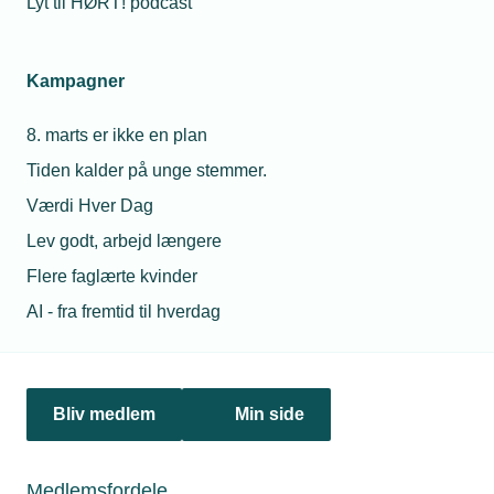
Lyt til HØRT! podcast
Netværk & aktiviteter
Kampagner
Nyheder
8. marts er ikke en plan
Politik & analyse
Tiden kalder på unge stemmer.
Om TEKNIQ
Værdi Hver Dag
Lev godt, arbejd længere
Flere faglærte kvinder
Juridiske henvendelser
AI - fra fremtid til hverdag
jura@tekniq.dk
Øvrige henvendelser
tekniq@tekniq.dk
Bliv medlem
Min side
Telefon:
43436000
Mandag til torsdag fra kl. 8:00 til 16:00
Medlemsfordele