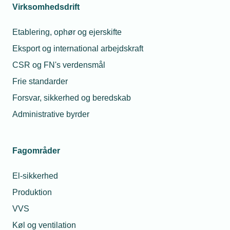
Virksomhedsdrift
af varmekundens engangsbetaling til
energitjenesteleverandøren ved installation af
Etablering, ophør og ejerskifte
varmepumpen.
Eksport og international arbejdskraft
CSR og FN's verdensmål
Frie standarder
Læs mere
Kontakt
Forsvar, sikkerhed og beredskab
Administrative byrder
Energistyrelsen om
skrotningspuljen
Fagområder
Erhvervsstyrelsens værktøj
Plandata – overblik over
fjernvarmeområder
El-sikkerhed
Produktion
Asser
VVS
Tønnesen
Køl og ventilation
Klima- og