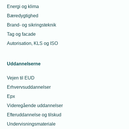
energipolitisk
Energi og klima
konsulent
Bæredygtighed
Telefon:
Tlf. 77 42 42 92
E-mail:
ast@tekniq.dk
Brand- og sikringsteknik
Tag og facade
Autorisation, KLS og ISO
Uddannelserne
Vejen til EUD
Erhvervsuddannelser
Epx
Videregående uddannelser
Efteruddannelse og tilskud
Undervisningsmateriale