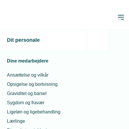
Åbn
Hjem
Skrotningspuljen
Dit personale
Opdateret:
29. maj 2026
Dine medarbejdere
Skrotningsordningen er målrettet
Ansættelse og vilkår
udbredelse af varmepumper på
Opsigelse og bortvisning
abonnement – et forretningskoncept,
Graviditet og barsel
hvor en energitjenesteleverandør ejer
Sygdom og fravær
og driver varmepumpen hos
Ligeløn og ligebehandling
varmekunden mod betaling.
Lærlinge