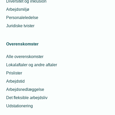
Diversitet og inklusion
Website
https://rh-bioservice.dk/
Arbejdsmiljø
CVR Number
CVR. nr. 35572384
Personaleledelse
Juridiske tvister
Overenskomster
Alle overenskomster
Lokalaftaler og andre aftaler
Prislister
Arbejdstid
Arbejdsnedlæggelse
Det fleksible arbejdsliv
Udstationering