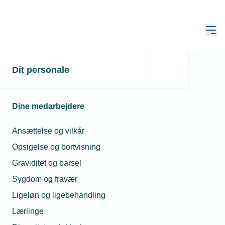
Åbn
Hjem
TEKNIQ
Dit personale
Medlemsvirksomheder
RH-Bioservice i Skælskør
RH-Bioservice i Skælskør
Dine medarbejdere
Ansættelse og vilkår
Aktivt all-inclusive medlem i TEKNIQ
Medlem:
Arbejdsgiverne
Opsigelse og bortvisning
Graviditet og barsel
Kontakt
Sygdom og fravær
Magleby Ravnemark 47B, 4230 Skælskør
Ligeløn og ligebehandling
Phone
Tlf. +45 21430679
Lærlinge
Email
ronny.holst@yahoo.dk