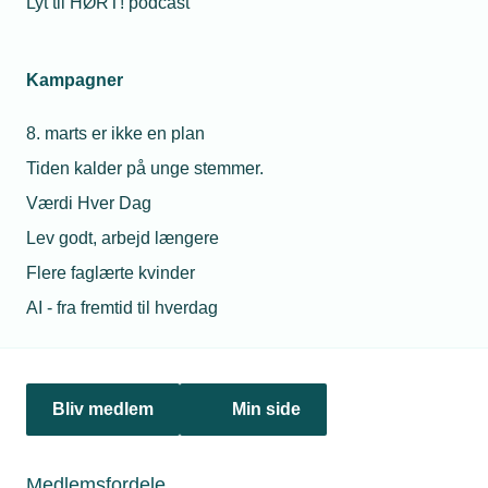
Lyt til HØRT! podcast
Netværk & aktiviteter
Kampagner
Nyheder
8. marts er ikke en plan
Politik & analyse
Tiden kalder på unge stemmer.
Om TEKNIQ
Værdi Hver Dag
Lev godt, arbejd længere
Flere faglærte kvinder
Juridiske henvendelser
AI - fra fremtid til hverdag
jura@tekniq.dk
Øvrige henvendelser
tekniq@tekniq.dk
Bliv medlem
Min side
Telefon:
43436000
Mandag til torsdag fra kl. 8:00 til 16:00
Medlemsfordele