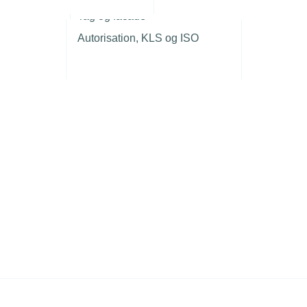
r
Tag og facade
Autorisation, KLS og ISO