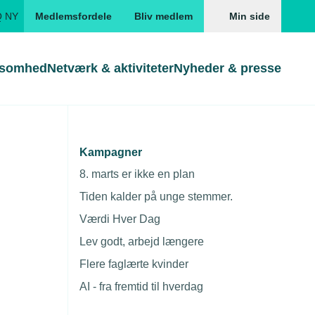
Q NY
Medlemsfordele
Bliv medlem
Min side
ksomhed
Netværk & aktiviteter
Nyheder & presse
Genveje
Genveje
serne
Kampagner
Gå direkte til
Gå direkte til
EUD
8. marts er ikke en plan
gærde
Skabeloner og kontrakter
Skabeloner
ddannelser
Tiden kalder på unge stemmer.
Beregn opsigelsesvarsel
TEKNIQ app
Værdi Hver Dag
nde uddannelser
Lev godt, arbejd længere
nelse og tilskud
Flere faglærte kvinder
ngsmateriale
AI - fra fremtid til hverdag