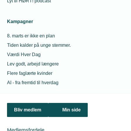
Lyt til HØRT! podcast
Netværk & aktiviteter
Kampagner
Nyheder
8. marts er ikke en plan
Politik & analyse
Tiden kalder på unge stemmer.
Om TEKNIQ
Værdi Hver Dag
Lev godt, arbejd længere
Flere faglærte kvinder
Juridiske henvendelser
AI - fra fremtid til hverdag
jura@tekniq.dk
Øvrige henvendelser
tekniq@tekniq.dk
Bliv medlem
Min side
Telefon:
43436000
Mandag til torsdag fra kl. 8:00 til 16:00
Medlemsfordele