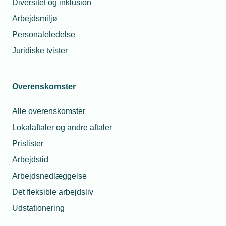
reception den 20. december 2019 kl. 12.00-16.00
Diversitet og inklusion
på firmaets adresse Ørnumvej 12, 4220 Korsør.
Arbejdsmiljø
Personaleledelse
Juridiske tvister
Overenskomster
Alle overenskomster
Lokalaftaler og andre aftaler
Prislister
Arbejdstid
Arbejdsnedlæggelse
Det fleksible arbejdsliv
Udstationering