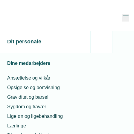
Åbn
Hjem
Dit personale
60-års fødselsdag hos
MULTI electric ApS
Dine medarbejdere
Publiceret:
19. nov. 2019
Ansættelse og vilkår
Opsigelse og bortvisning
Graviditet og barsel
Elinstallatør Peter Larsen, indehaver af MULTI
Sygdom og fravær
electric ApS, fylder 60 år.
Elinstallatør Peter Larsen,
Ligeløn og ligebehandling
indehaver af MULTI electric ApS, fylder 60 år den
Lærlinge
20. december 2019. Fødselsdagen fejres med en