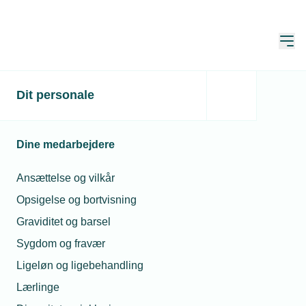
Åbn
Hjem
Dit personale
75-års fødselsdag hos
VVS Compagniet Odense
Dine medarbejdere
ApS
Ansættelse og vilkår
Publiceret:
29. maj 2019
Opsigelse og bortvisning
Graviditet og barsel
Sygdom og fravær
Vvs-installatør Jørgen Kamp Mortensen fylder 75 år.
Ligeløn og ligebehandling
Vvs-installatør Jørgen Kamp Mortensen, VVS
Lærlinge
Compagniet Odense ApS, Annasholmsgade 55,