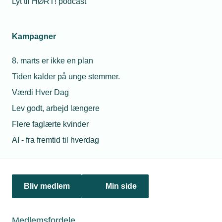
Lyt til HØRT! podcast
Netværk & aktiviteter
Kampagner
Nyheder
8. marts er ikke en plan
Politik & analyse
Tiden kalder på unge stemmer.
Om TEKNIQ
Værdi Hver Dag
Lev godt, arbejd længere
Flere faglærte kvinder
Juridiske henvendelser
AI - fra fremtid til hverdag
jura@tekniq.dk
Øvrige henvendelser
tekniq@tekniq.dk
Bliv medlem
Min side
Telefon:
43436000
Mandag til torsdag fra kl. 8:00 til 16:00
Medlemsfordele