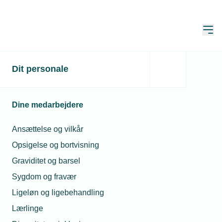
Åbn
Hjem
Dit personale
Erik Marcussen kan fejre
50 års jubilæum
Dine medarbejdere
Publiceret:
26. sep. 2025
Ansættelse og vilkår
Opsigelse og bortvisning
Graviditet og barsel
For 50 år siden blev Erik Marcussen færdig som
Sygdom og fravær
autoriseret el-installatør og etablerede sig som
Ligeløn og ligebehandling
selvstændig. I den anledning afholdes der
Lærlinge
jubilæumsreception fredag den 10. oktober fra kl. 14