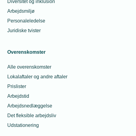
Diversitet og inklusion
Arbejdsmiljø
Personaleledelse
Juridiske tvister
Oversigt over modtagere af fagets
medalje - oktober, november og
Overenskomster
december 2025
Alle overenskomster
Lokalaftaler og andre aftaler
Prislister
Stefan Maqe Christensen og Thor Valdemar Larsen fra
Elektrogården Sorø ApS er blandt de svende, der har
Arbejdstid
modtaget fagets medalje i 4. kvartal 2025, som
Arbejdsnedlæggelse
anerkendelse for deres flotte præstationer.
Det fleksible arbejdsliv
Udstationering