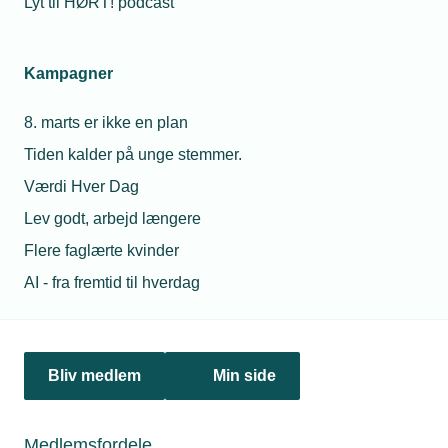
Lyt til HØRT! podcast
Netværk & aktiviteter
Kampagner
Nyheder
8. marts er ikke en plan
Politik & analyse
Tiden kalder på unge stemmer.
Om TEKNIQ
Værdi Hver Dag
Lev godt, arbejd længere
Flere faglærte kvinder
Juridiske henvendelser
AI - fra fremtid til hverdag
jura@tekniq.dk
Øvrige henvendelser
tekniq@tekniq.dk
Bliv medlem
Min side
Telefon:
43436000
Mandag til torsdag fra kl. 8:00 til 16:00
Medlemsfordele