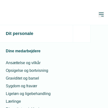
Åbn
Hjem
Dit personale
Fagets medalje – 4.
kvartal 2025
Dine medarbejdere
Publiceret:
17. feb. 2026
Ansættelse og vilkår
Forfatter:
Julie Møller Sørensen
Opsigelse og bortvisning
Graviditet og barsel
Sygdom og fravær
Ligeløn og ligebehandling
Lærlinge