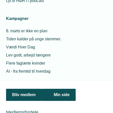
Lyt til HØRT! podcast
Netværk & aktiviteter
Kampagner
Nyheder
8. marts er ikke en plan
Politik & analyse
Tiden kalder på unge stemmer.
Om TEKNIQ
Værdi Hver Dag
Lev godt, arbejd længere
Flere faglærte kvinder
Juridiske henvendelser
AI - fra fremtid til hverdag
jura@tekniq.dk
Øvrige henvendelser
tekniq@tekniq.dk
Bliv medlem
Min side
Telefon:
43436000
Mandag til torsdag fra kl. 8:00 til 16:00
Medlemsfordele