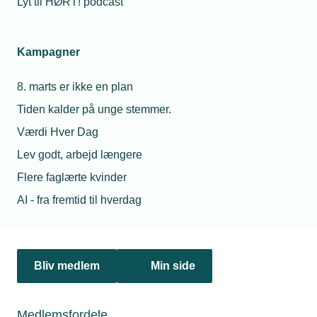
Lyt til HØRT! podcast
Netværk & aktiviteter
Kampagner
Nyheder
8. marts er ikke en plan
Politik & analyse
Tiden kalder på unge stemmer.
Om TEKNIQ
Værdi Hver Dag
Lev godt, arbejd længere
Flere faglærte kvinder
Juridiske henvendelser
AI - fra fremtid til hverdag
jura@tekniq.dk
Øvrige henvendelser
tekniq@tekniq.dk
Bliv medlem
Min side
Telefon:
43436000
Mandag til torsdag fra kl. 8:00 til 16:00
Medlemsfordele