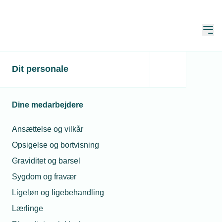
Åbn
Hjem
Dit personale
Ny salgs- og
projektrådgiver til FM
Dine medarbejdere
Mattsson Mora Group
Ansættelse og vilkår
Publiceret:
07. jun. 2019
Opsigelse og bortvisning
Graviditet og barsel
Sygdom og fravær
Hasse Bie Nielsen, 44 år, er netop startet som
Ligeløn og ligebehandling
salgs- og projektrådgiver for Damixa, Mora og FM
Lærlinge
Mattsson. De kendte brands Damixa, FM Mattsson