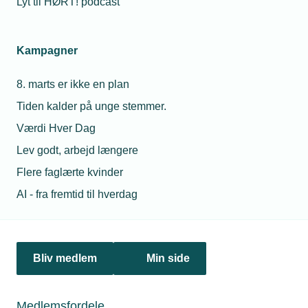
Lyt til HØRT! podcast
Netværk & aktiviteter
Kampagner
Nyheder
8. marts er ikke en plan
Politik & analyse
Tiden kalder på unge stemmer.
Om TEKNIQ
Værdi Hver Dag
Lev godt, arbejd længere
Flere faglærte kvinder
Juridiske henvendelser
AI - fra fremtid til hverdag
jura@tekniq.dk
Øvrige henvendelser
tekniq@tekniq.dk
Bliv medlem
Min side
Telefon:
43436000
Mandag til torsdag fra kl. 8:00 til 16:00
Medlemsfordele