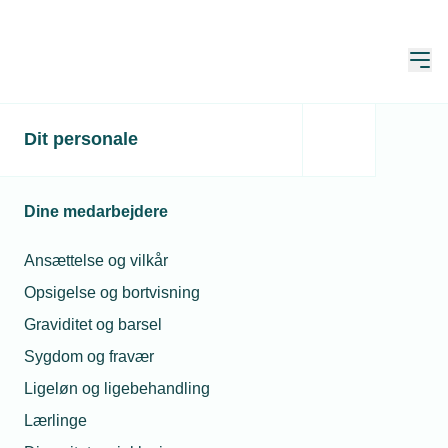
Åbn
Hjem
Dit personale
Prisregn til Kemp &
Lauritzen
Dine medarbejdere
Publiceret:
12. jun. 2026
Ansættelse og vilkår
Forfatter:
Mimi Munch-Jensen
Opsigelse og bortvisning
Graviditet og barsel
Sygdom og fravær
Kemp & Lauritzen har vundet stort ved Danish
Ligeløn og ligebehandling
Digital Awards 2026 i København. Virksomheden
blev hædret for sin digitale platform KL360°, som
Lærlinge
skal hjælpe kunder med at drive deres forretning