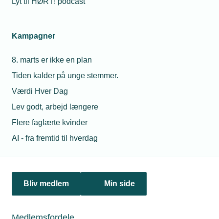
Lyt til HØRT! podcast
Netværk & aktiviteter
Kampagner
Nyheder
8. marts er ikke en plan
Politik & analyse
Tiden kalder på unge stemmer.
Om TEKNIQ
Værdi Hver Dag
Lev godt, arbejd længere
Flere faglærte kvinder
Juridiske henvendelser
AI - fra fremtid til hverdag
jura@tekniq.dk
Øvrige henvendelser
tekniq@tekniq.dk
Bliv medlem
Min side
Telefon:
43436000
Mandag til torsdag fra kl. 8:00 til 16:00
Medlemsfordele