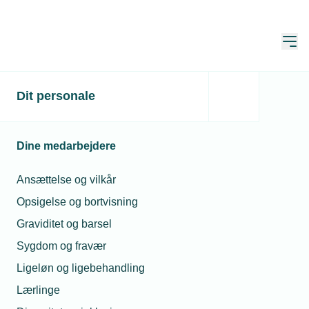
Åbn
Hjem
Dit personale
Sofie Irgens bliver ny
Country President for
Dine medarbejdere
Schneider Electric
Danmark
Ansættelse og vilkår
Opsigelse og bortvisning
Publiceret:
22. jan. 2025
Graviditet og barsel
Forfatter:
Mikkel Hejbroch Nielsen
Sygdom og fravær
Ligeløn og ligebehandling
Lærlinge
Den 17. februar 2025 tiltræder Sofie Irgens som ny