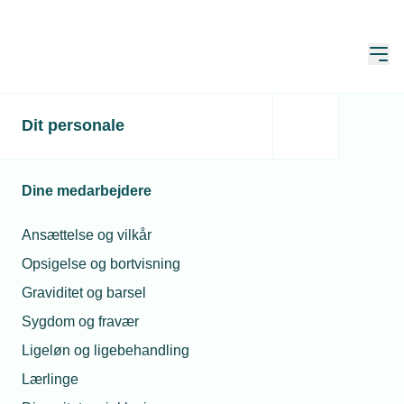
Åbn
Hjem
Dit personale
Steen K. Pedersen fejrer
40-års jubilæum
Dine medarbejdere
Publiceret:
09. jan. 2025
Ansættelse og vilkår
Forfatter:
Mads Hagemann Petersen
Opsigelse og bortvisning
Graviditet og barsel
Sygdom og fravær
Steen K. Pedersen har nået en milepæl og fejrer
Ligeløn og ligebehandling
40-års jubilæum. Samtidig er Thomas Nyby blevet
en del af ejerkredsen.
Lærlinge