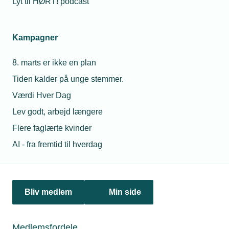
Lyt til HØRT! podcast
Netværk & aktiviteter
Kampagner
Nyheder
8. marts er ikke en plan
Politik & analyse
Tiden kalder på unge stemmer.
Om TEKNIQ
Værdi Hver Dag
Lev godt, arbejd længere
Flere faglærte kvinder
Juridiske henvendelser
AI - fra fremtid til hverdag
jura@tekniq.dk
Øvrige henvendelser
tekniq@tekniq.dk
Bliv medlem
Min side
Telefon:
43436000
Mandag til torsdag fra kl. 8:00 til 16:00
Medlemsfordele