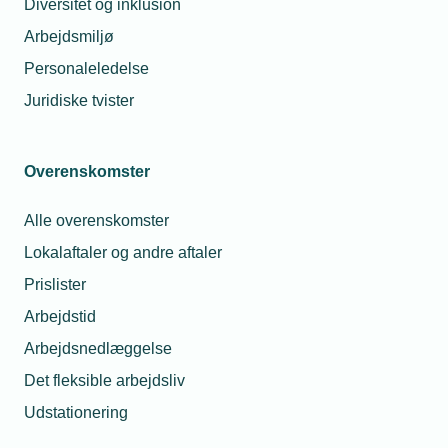
Diversitet og inklusion
Derfor inviterer virksomheden sine
Arbejdsmiljø
forretningsforbindelser, medarbejdere, tidligere
Personaleledelse
ansatte og venner af huset til reception.
Juridiske tvister
Receptionen finder sted fredag d. 31. januar, kl. 11 -
16 på Sdr. Boulevard 7, 7800 Skive.
Overenskomster
Alle overenskomster
Lokalaftaler og andre aftaler
Prislister
Arbejdstid
Arbejdsnedlæggelse
Det fleksible arbejdsliv
Udstationering