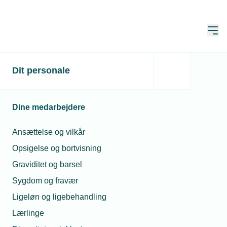
Åbn
Hjem
Dit personale
Unidrain ansætter ny
salgskonsulent
Dine medarbejdere
Publiceret:
01. jan. 1970
Ansættelse og vilkår
Opsigelse og bortvisning
Graviditet og barsel
Hans-Christian Henriksen er Unidrains nye
Sygdom og fravær
salgskonsulent med ansvar for Sjælland og
Ligeløn og ligebehandling
Bornholm. Han kommer til designvirksomheden den
Lærlinge
1/11 fra en stilling som distriktschef hos Toyota