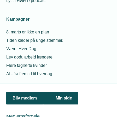
Lyt til HØRT! podcast
Netværk & aktiviteter
Kampagner
Nyheder
8. marts er ikke en plan
Politik & analyse
Tiden kalder på unge stemmer.
Om TEKNIQ
Værdi Hver Dag
Lev godt, arbejd længere
Flere faglærte kvinder
Juridiske henvendelser
AI - fra fremtid til hverdag
jura@tekniq.dk
Øvrige henvendelser
tekniq@tekniq.dk
Bliv medlem
Min side
Telefon:
43436000
Mandag til torsdag fra kl. 8:00 til 16:00
Medlemsfordele