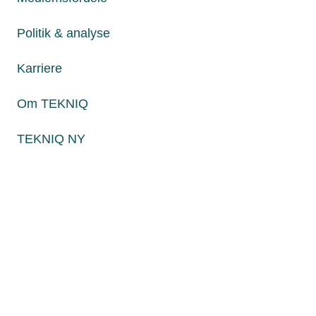
Fredag fra kl. 8:00 til 15:00
Politik & analyse
Karriere
Persondatapolitik
Cookies
Om TEKNIQ
Paul Bergsøes Vej 6, 2600 Glostrup
Billedskærervej 17, 5230 Odense M
TEKNIQ NY
CVR: 45 09 35 22