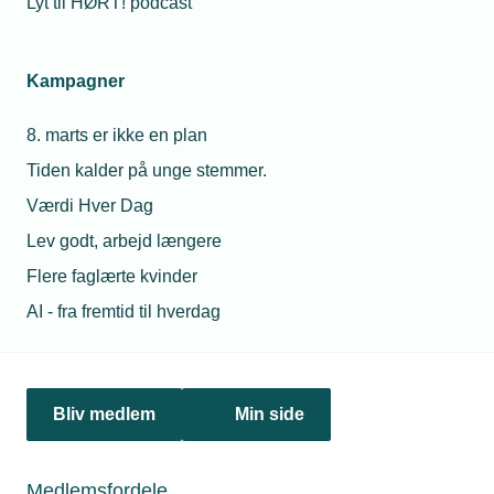
Lyt til HØRT! podcast
Netværk & aktiviteter
Kampagner
Nyheder
8. marts er ikke en plan
Politik & analyse
Tiden kalder på unge stemmer.
Om TEKNIQ
Værdi Hver Dag
Lev godt, arbejd længere
Flere faglærte kvinder
Juridiske henvendelser
AI - fra fremtid til hverdag
jura@tekniq.dk
Øvrige henvendelser
tekniq@tekniq.dk
Bliv medlem
Min side
Telefon:
43436000
Mandag til torsdag fra kl. 8:00 til 16:00
Medlemsfordele