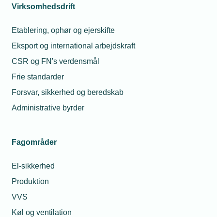
2022
Virksomhedsdrift
-
Kl.
Etablering, ophør og ejerskifte
12.00
Eksport og international arbejdskraft
Tilmeldingsfrist
CSR og FN's verdensmål
24.
Frie standarder
august
Forsvar, sikkerhed og beredskab
2022
Administrative byrder
Mødearrangør
TEKNIQ
Arbejdsgiverne
Fagområder
Lokation
El-sikkerhed
Online
Produktion
-
VVS
Microsoft
Køl og ventilation
Teams