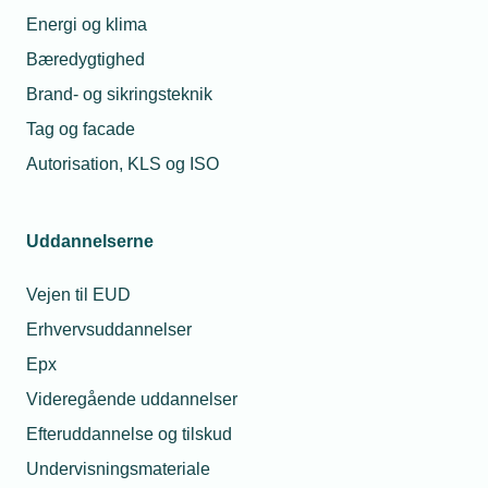
Energi og klima
Pris
Bæredygtighed
Medlemspris
0
Brand- og sikringsteknik
Kr.
Tag og facade
Ikke
Ikke
Autorisation, KLS og ISO
medlem
tilgængelig
Arrangementet
er afholdt
Uddannelserne
Vejen til EUD
Erhvervsuddannelser
Epx
Videregående uddannelser
Efteruddannelse og tilskud
Undervisningsmateriale