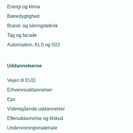
Slut
Energi og klima
17.
Bæredygtighed
maj
2023
Brand- og sikringsteknik
-
Kl.
Tag og facade
11.00
Autorisation, KLS og ISO
Tilmeldingsfrist
15.
maj
Uddannelserne
2023
Vejen til EUD
Mødearrangør
Erhvervsuddannelser
TEKNIQ
Arbejdsgiverne
Epx
Videregående uddannelser
Lokation
Efteruddannelse og tilskud
Online
Undervisningsmateriale
-