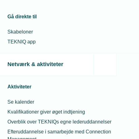
Microsoft
Teams
Gå direkte til
Pris
Skabeloner
Medlemspris
0
TEKNIQ app
Kr.
Arrangementet
Netværk & aktiviteter
er afholdt
Aktiviteter
Se kalender
Kvalifikationer giver øget indtjening
Overblik over TEKNIQs egne lederuddannelser
Efteruddannelse i samarbejde med Connection