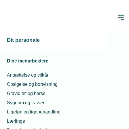
Åbn
Hjem
Dit personale
Den nye bogføringslov
Dine medarbejdere
Kun for medlemmer
Ansættelse og vilkår
Hvad betyder den nye lov for din
Opsigelse og bortvisning
virksomhed?
Graviditet og barsel
Sygdom og fravær
Den nye bogføringslov betyder, at alle danske
Ligeløn og ligebehandling
virksomheder fremover skal lave deres bogføring
Lærlinge
digitalt. Hvis tidsplanen holder, så vil din virksomhed