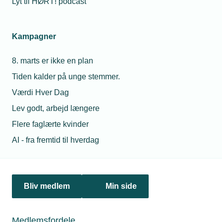
Lyt til HØRT! podcast
Netværk & aktiviteter
Kampagner
Nyheder
8. marts er ikke en plan
Politik & analyse
Tiden kalder på unge stemmer.
Om TEKNIQ
Værdi Hver Dag
Lev godt, arbejd længere
Flere faglærte kvinder
Juridiske henvendelser
AI - fra fremtid til hverdag
jura@tekniq.dk
Øvrige henvendelser
tekniq@tekniq.dk
Bliv medlem
Min side
Telefon:
43436000
Mandag til torsdag fra kl. 8:00 til 16:00
Medlemsfordele