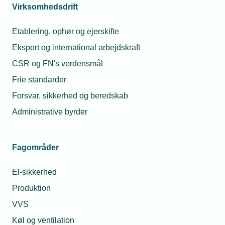
Virksomhedsdrift
I forbindelse med tilmelding til et af TEKNIQ
Arbejdsgiverne webinar, en lederuddannelse eller et
Etablering, ophør og ejerskifte
øvrigt arrangement godkender du vores
Eksport og international arbejdskraft
persondatapolitik.
CSR og FN's verdensmål
Vi gør opmærksom på, at webinaret optages!
Frie standarder
Forsvar, sikkerhed og beredskab
Arrangementsinformation
Privatlivspolitik
Administrative byrder
Dato
Når du deltager på Lederuddannelsen eller
Fagområder
øvrige kurser, konferencer og
Start
arrangementer udbudt af TEKNIQ
17.
El-sikkerhed
Arbejdsgiverne, behandler vi
maj
personoplysninger om dig.
2023
Produktion
-
Kl.
VVS
Se privatlivspolitik
10.00
Køl og ventilation