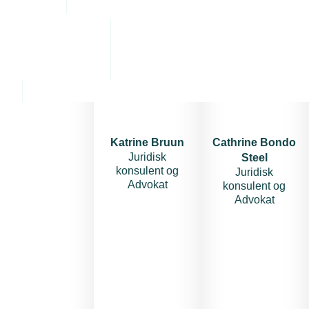
Dato
Start
12.
marts
2024
-
Kl.
10.00
Katrine Bruun
Cathrine Bondo
Juridisk
Steel
Slut
konsulent og
Juridisk
12.
Advokat
konsulent og
marts
Advokat
2024
-
Kl.
12.00
Tilmeldingsfrist
10.