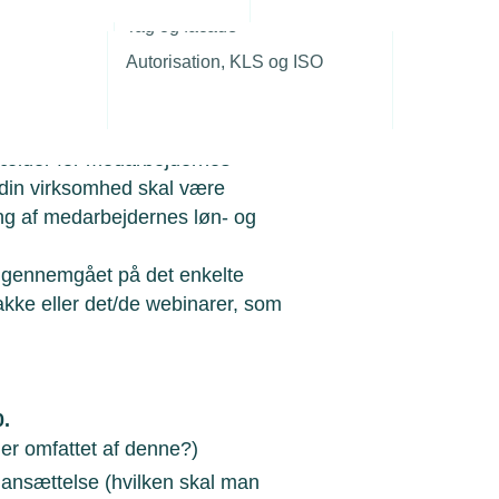
r
Tag og facade
skomsten, så er denne
Autorisation, KLS og ISO
 2 timers varighed. Formålet er
r gælder for medarbejdernes
 din virksomhed skal være
g af medarbejdernes løn- og
e gennemgået på det enkelte
kke eller det/de webinarer, som
0.
 omfattet af denne?)
ansættelse (hvilken skal man