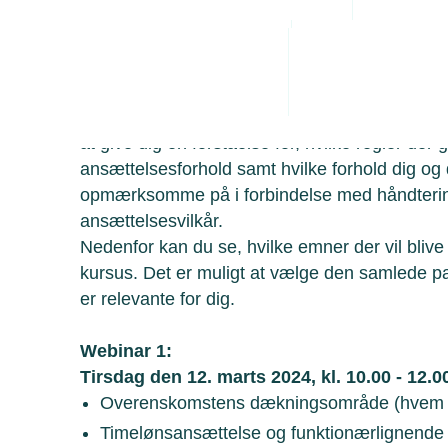
Administrative byrde
Arbejdsmiljø
Har du brug for en gennemgang af overen
Personaleledelse
webinarrække for dig.
Juridiske tvister
Webinarrækken består af tre online moduler af
at give dig en forståelse for, hvilke regler de
ansættelsesforhold samt hvilke forhold dig og
opmærksomme på i forbindelse med håndterin
ansættelsesvilkår.
Nedenfor kan du se, hvilke emner der vil bliv
kursus. Det er muligt at vælge den samlede pa
er relevante for dig.
Webinar 1:
Tirsdag den 12. marts 2024, kl. 10.00 - 12.0
Overenskomstens dækningsområde (hvem er
Timelønsansættelse og funktionærlignende 