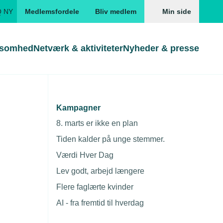
Q NY
Medlemsfordele
Bliv medlem
Min side
ksomhed
Netværk & aktiviteter
Nyheder & presse
Genveje
Genveje
serne
Kampagner
Gå direkte til
Gå direkte til
EUD
8. marts er ikke en plan
vs - modul 1
Skabeloner og kontrakter
Skabeloner
ddannelser
Tiden kalder på unge stemmer.
Beregn opsigelsesvarsel
TEKNIQ app
Værdi Hver Dag
nde uddannelser
Lev godt, arbejd længere
nelse og tilskud
Flere faglærte kvinder
ngsmateriale
AI - fra fremtid til hverdag
Arrangementsinformation
Oplægsholder
Oplægsholder