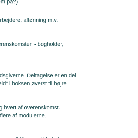
om på?)
bejdere, aflønning m.v.
verenskomsten - bogholder,
sgiverne. Deltagelse er en del
d" i boksen øverst til højre.
g hvert af overenskomst-
flere af modulerne.