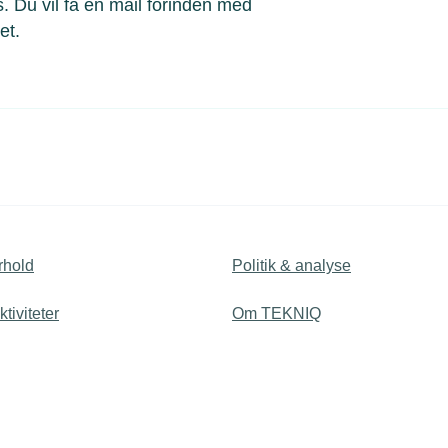
. Du vil få en mail forinden med
ret.
rhold
Politik & analyse
tiviteter
Om TEKNIQ