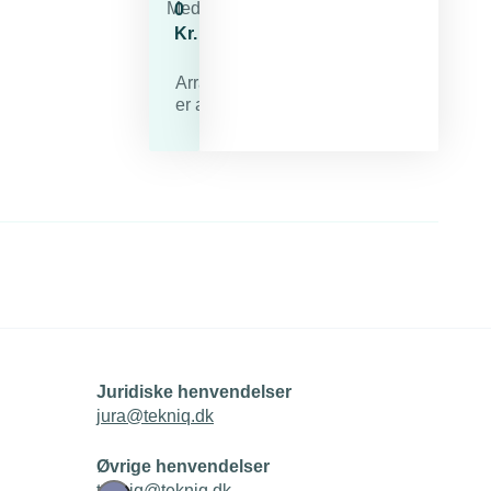
Medlemspris
0
Kr.
Arrangementet
er afholdt
Juridiske henvendelser
jura@tekniq.dk
Øvrige henvendelser
tekniq@tekniq.dk