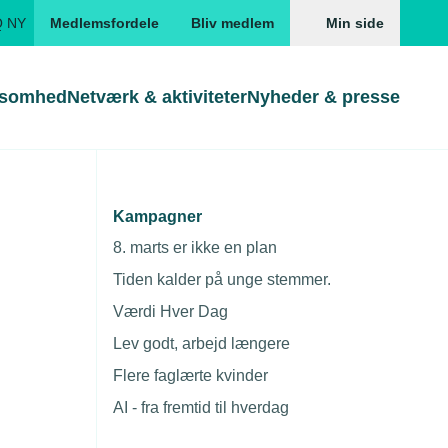
Q NY
Medlemsfordele
Bliv medlem
Min side
ksomhed
Netværk & aktiviteter
Nyheder & presse
alified
Genveje
Genveje
serne
Kampagner
Gå direkte til
Gå direkte til
EUD
8. marts er ikke en plan
e en
Skabeloner og kontrakter
Skabeloner
ddannelser
Tiden kalder på unge stemmer.
Beregn opsigelsesvarsel
TEKNIQ app
Værdi Hver Dag
fied
nde uddannelser
Lev godt, arbejd længere
nelse og tilskud
Flere faglærte kvinder
ngsmateriale
AI - fra fremtid til hverdag