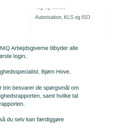
r
r, som ikke har en
Tag og facade
 i gang.
Autorisation, KLS og ISO
NIQ Arbejdsgiverne tilbyder alle
første login.
hedsspecialist, Bjørn Hove,
for trin besvarer de spørgsmål om
ghedsrapporten, samt hvilke tal
 rapporten.
 så du selv kan færdiggøre