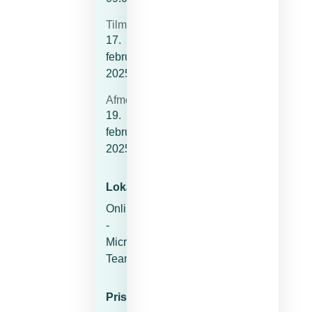
Tilmeldingsfrist
17.
februar
2025
Afmeldingsfrist
19.
februar
2025
Lokation
Online
-
Microsoft
Teams
Pris