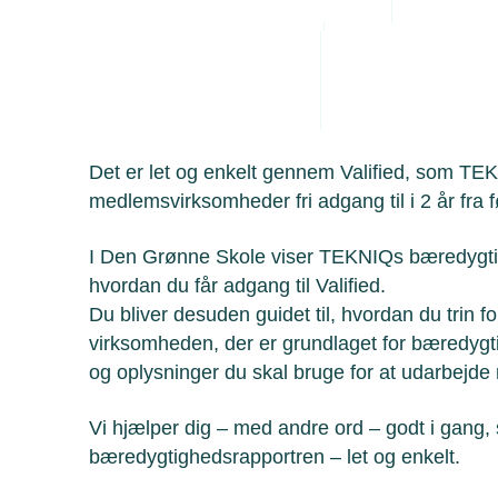
Administrative byrde
Arbejdsmiljø
Den Grønne Skole er for virksomhede
bæredygtighedsrapport, men gerne vil
Personaleledelse
Juridiske tvister
Det er let og enkelt gennem Valified, som TEK
medlemsvirksomheder fri adgang til i 2 år fra 
I Den Grønne Skole viser TEKNIQs bæredygtig
hvordan du får adgang til Valified.
Du bliver desuden guidet til, hvordan du trin 
virksomheden, der er grundlaget for bæredygti
og oplysninger du skal bruge for at udarbejde
Vi hjælper dig – med andre ord – godt i gang,
bæredygtighedsrapportren – let og enkelt.