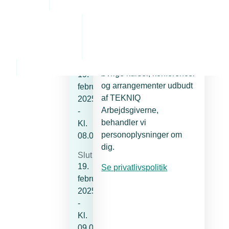
Arrangementsinformation
Privatlivspolitik
Dato
Når du deltager på
Lederuddannelsen eller
Start
øvrige kurser, konferencer
19.
og arrangementer udbudt
februar
af TEKNIQ
2025
Arbejdsgiverne,
-
behandler vi
Kl.
personoplysninger om
08.00
dig.
Slut
19.
Se privatlivspolitik
februar
2025
-
Kl.
09.00