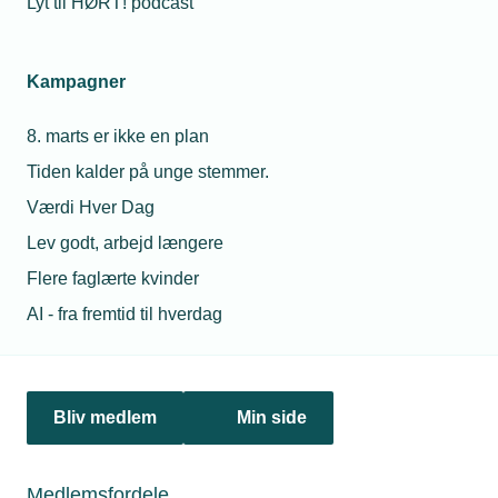
Lyt til HØRT! podcast
Netværk & aktiviteter
Kampagner
Nyheder
8. marts er ikke en plan
Politik & analyse
Tiden kalder på unge stemmer.
Om TEKNIQ
Værdi Hver Dag
Lev godt, arbejd længere
Flere faglærte kvinder
Juridiske henvendelser
AI - fra fremtid til hverdag
jura@tekniq.dk
Øvrige henvendelser
tekniq@tekniq.dk
Bliv medlem
Min side
Telefon:
43436000
Mandag til torsdag fra kl. 8:00 til 16:00
Medlemsfordele