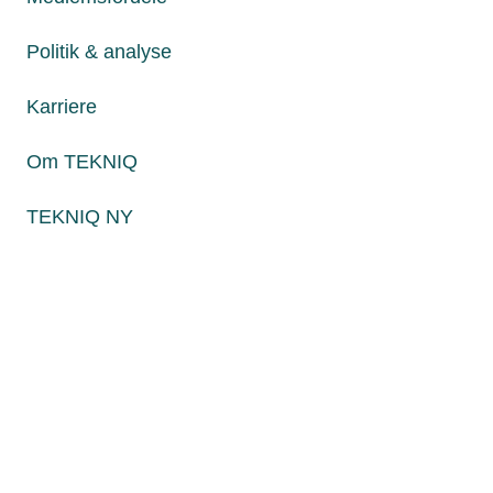
Fredag fra kl. 8:00 til 15:00
Politik & analyse
Karriere
Persondatapolitik
Cookies
Om TEKNIQ
Paul Bergsøes Vej 6, 2600 Glostrup
Billedskærervej 17, 5230 Odense M
TEKNIQ NY
CVR: 45 09 35 22