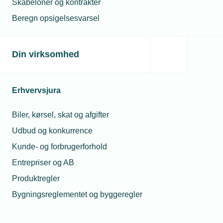
Skabeloner og kontrakter
medarbejdere, aflønning m.v.
Beregn opsigelsesvarsel
Webinar 3:
Torsdag den 6. november 2025, kl. 09.30 - 11.30.
Din virksomhed
Effektiv arbejdstilrettelæggelse - hvordan og
hvorledes?
Arbejdstid
Erhvervsjura
Lokalaftaler
Tillidsrepræsentanter
Biler, kørsel, skat og afgifter
Udbud og konkurrence
Hvem bør deltage?
Kunde- og forbrugerforhold
Alle som har behov for at kunne navigere i
Entrepriser og AB
overenskomsten - bogholder, virksomhedsejer,
personaleansvarlig m.v.
Produktregler
Bygningsreglementet og byggeregler
Tilmelding
Webinaret er for medlemmer af TEKNIQ. Deltagelse