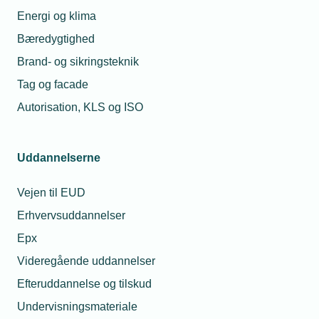
Dato
Når du deltage
Energi og klima
Lederuddanne
Start
eller øvrige kur
06.
Bæredygtighed
konferencer o
november
Brand- og sikringsteknik
arrangementer
2025
Tag og facade
udbudt af TE
-
Arbejdsgiverne
Kl.
Autorisation, KLS og ISO
behandler vi
09.30
Benjamin Skjold
Signe
personoplysni
Andersen
Rosendahl
Slut
om dig.
Personalejuridisk
Juridisk
Uddannelserne
06.
rådgiver
konsulent
november
Se privatlivspol
Vejen til EUD
2025
Erhvervsuddannelser
-
Kl.
Epx
11.30
Videregående uddannelser
Tilmeldingsfrist
Efteruddannelse og tilskud
29.
Undervisningsmateriale
oktober