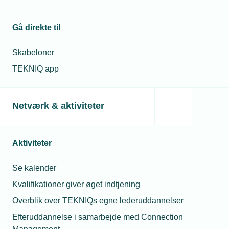
2025
Lokation
Gå direkte til
Online
Skabeloner
-
Microsoft
TEKNIQ app
Teams
Netværk & aktiviteter
Pris
Medlemspris
0
Kr.
Aktiviteter
Arrangementet
er afholdt
Se kalender
Kvalifikationer giver øget indtjening
Overblik over TEKNIQs egne lederuddannelser
Efteruddannelse i samarbejde med Connection