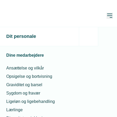
Åbn
Hjem
Dit personale
Overenskomst - Industri
og vvs - modul 3
Dine medarbejdere
Kun for medlemmer
Ansættelse og vilkår
Opsigelse og bortvisning
Få indblik i overenskomsten på
Graviditet og barsel
industri- og vvs-området.
Sygdom og fravær
Ligeløn og ligebehandling
Har du brug for en gennemgang af
overenskomsten, så er denne webinarrække for
Lærlinge
dig.