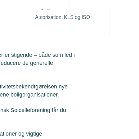
r
Tag og facade
Autorisation, KLS og ISO
nger - økonomi, teknik og nye
er er stigende – både som led i
 reducere de generelle
ktivitetsbekendtgørelsen nye
ene boligorganisationer.
sk Solcelleforening får du
tioner og vigtige