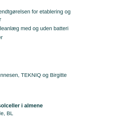
endtgørelsen for etablering og
r
lleanlæg med og uden batteri
er
nnesen, TEKNIQ og Birgitte
olceller i almene
de, BL