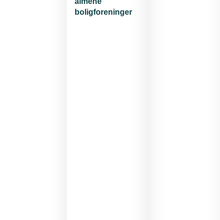
almene
boligforeninger
Tilmeldingsfrist
23.
juni
2026
Afmeldingsfrist
23.
juni
2026
Mødearrangør
TEKNIQ
Energi
og
Dansk
Solcelleforening