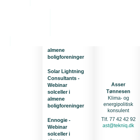
Arrangementsinformation
Materiale fra
Kontakt
webinaret
Dato
BL - Webinar
Start
solceller i
23.
almene
juni
boligforeninger
2026
-
Solar Lightning
Kl.
Consultants -
14.00
Asser
Webinar
Tønnesen
solceller i
Slut
Klima- og
almene
23.
energipolitisk
boligforeninger
juni
konsulent
2026
Telefon:
Tlf. 77 42 42 92
Ennogie -
-
E-mail:
ast@tekniq.dk
Webinar
Kl.
solceller i
15.30