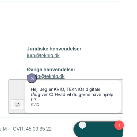
Juridiske henvendelser
jura@tekniq.dk
Øvrige henvendelser
tekniq@tekniq.dk
Telefon:
43436000
Mandag til torsdag fra kl. 8:00 til 16:00
Fredag fra kl. 8:00 til 15:00
e M
CVR: 45 09 35 22