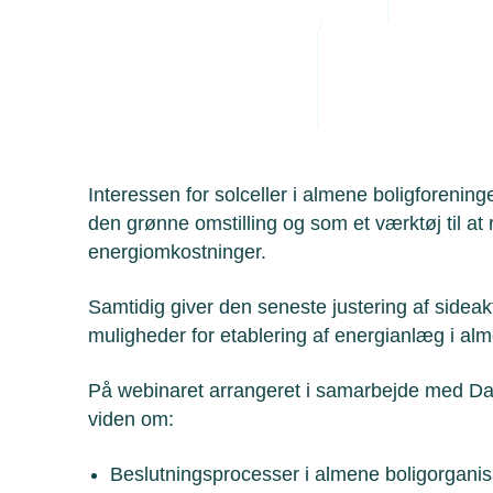
Administrative byrde
Arbejdsmiljø
Personaleledelse
Se optagelsen fra webinaret via dette link:
Juridiske tvister
Optagelse - Solceller i almene boligforeni
muligheder
Interessen for solceller i almene boligforening
den grønne omstilling og som et værktøj til at
energiomkostninger.
Samtidig giver den seneste justering af sidea
muligheder for etablering af energianlæg i alm
På webinaret arrangeret i samarbejde med Dan
viden om:
Beslutningsprocesser i almene boligorganisa