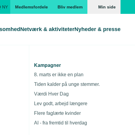
Q NY
Medlemsfordele
Bliv medlem
Min side
ksomhed
Netværk & aktiviteter
Nyheder & presse
ligheder
Genveje
Genveje
serne
Kampagner
Gå direkte til
Gå direkte til
EUD
8. marts er ikke en plan
nger –
Skabeloner og kontrakter
Skabeloner
ddannelser
Tiden kalder på unge stemmer.
Beregn opsigelsesvarsel
TEKNIQ app
Værdi Hver Dag
gheder
nde uddannelser
Lev godt, arbejd længere
nelse og tilskud
Flere faglærte kvinder
ngsmateriale
AI - fra fremtid til hverdag