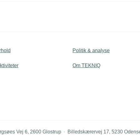
rhold
Politik & analyse
tiviteter
Om TEKNIQ
rgsøes Vej 6, 2600 Glostrup
Billedskærervej 17, 5230 Odens