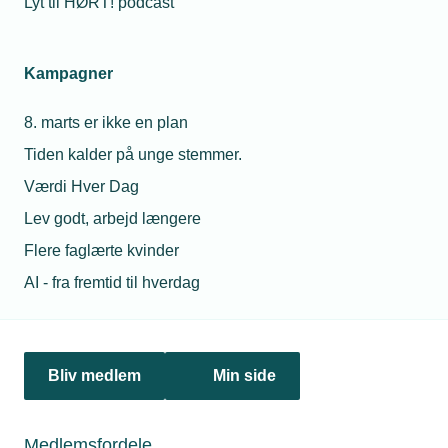
Lyt til HØRT! podcast
Netværk & aktiviteter
Kampagner
Nyheder
8. marts er ikke en plan
Politik & analyse
Tiden kalder på unge stemmer.
Om TEKNIQ
Værdi Hver Dag
Lev godt, arbejd længere
Flere faglærte kvinder
Juridiske henvendelser
AI - fra fremtid til hverdag
jura@tekniq.dk
Øvrige henvendelser
tekniq@tekniq.dk
Bliv medlem
Min side
Telefon:
43436000
Mandag til torsdag fra kl. 8:00 til 16:00
Medlemsfordele