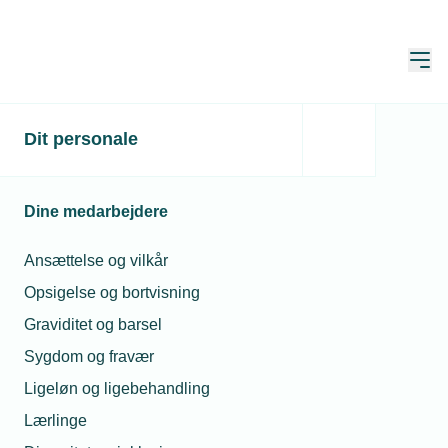
Åbn
Hjem
Dit personale
Fyraftensmøde om ny
atomkraft -
Dine medarbejdere
Arbejdsgiverne
Sydsjælland & Øerne
Ansættelse og vilkår
Opsigelse og bortvisning
Graviditet og barsel
Arbejdsgiverne Sydsjælland & Øerne
Sygdom og fravær
inviterer til fyraftensmøde om ny
Ligeløn og ligebehandling
atomkraft
Lærlinge