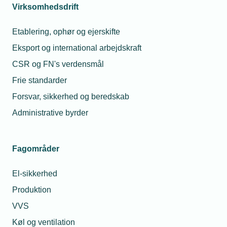
Virksomhedsdrift
Arrangementsinformation
Etablering, ophør og ejerskifte
Dato
Eksport og international arbejdskraft
Start
CSR og FN's verdensmål
26. februar 2026
-
Kl. 17.00
Frie standarder
Slut
Forsvar, sikkerhed og beredskab
26. februar 2026
-
Kl. 21.00
Administrative byrder
Tilmeldingsfrist
19. februar 2026
Fagområder
Afmeldingsfrist
19. februar 2026
El-sikkerhed
Produktion
Mødearrangør
VVS
Arbejdsgiverne Sydsjælland & Øerne
Køl og ventilation