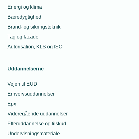
Lokation
Energi og klima
Restaurant Sommers
Bæredygtighed
Havnepladsen 10
Brand- og sikringsteknik
4720 Præstø
Tag og facade
Se på kort
Autorisation, KLS og ISO
Pris
Medlemspris
0 Kr.
Uddannelserne
Ikke medlem
Ikke tilgængelig
Vejen til EUD
Arrangementet er afholdt
Erhvervsuddannelser
Epx
Videregående uddannelser
Efteruddannelse og tilskud
Undervisningsmateriale