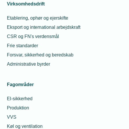
Virksomhedsdrift
Arrangementsinformation
Etablering, ophør og ejerskifte
Eksport og international arbejdskraft
Dato
CSR og FN's verdensmål
Start
Frie standarder
10. april 2026
-
Kl. 15.00
Forsvar, sikkerhed og beredskab
Slut
10. april 2026
-
Kl. 22.00
Administrative byrder
Tilmeldingsfrist
12. marts 2026
Fagområder
Afmeldingsfrist
12. marts 2026
El-sikkerhed
Produktion
Mødearrangør
VVS
Arbejdsgiverne Sydsjælland & Øerne
Køl og ventilation