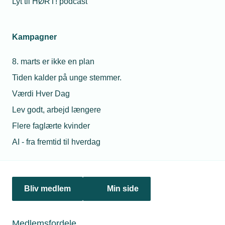
Lyt til HØRT! podcast
Netværk & aktiviteter
Kampagner
Nyheder
8. marts er ikke en plan
Politik & analyse
Tiden kalder på unge stemmer.
Om TEKNIQ
Værdi Hver Dag
Lev godt, arbejd længere
Flere faglærte kvinder
Juridiske henvendelser
AI - fra fremtid til hverdag
jura@tekniq.dk
Øvrige henvendelser
tekniq@tekniq.dk
Bliv medlem
Min side
Telefon:
43436000
Mandag til torsdag fra kl. 8:00 til 16:00
Medlemsfordele