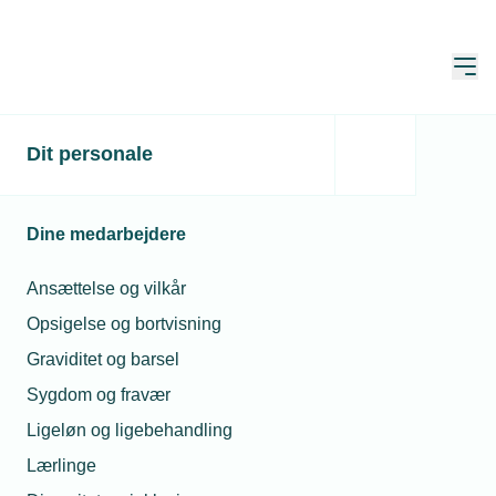
Åbn
Hjem
Dit personale
Indkaldelse til ordinær
generalforsamling 2026 -
Dine medarbejdere
Arbejdsgiverne
Sydsjælland & Øerne
Ansættelse og vilkår
Opsigelse og bortvisning
Graviditet og barsel
Indkaldelse til ordinær
Sygdom og fravær
generalforsamling - med underholdning
Ligeløn og ligebehandling
og overnatning
Lærlinge