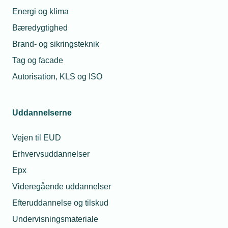
Energi og klima
Lokation
Bæredygtighed
Hotel Comwell Køge Strand
Brand- og sikringsteknik
Strandvejen 111
4600 Køge
Tag og facade
Autorisation, KLS og ISO
Se på kort
Pris
Uddannelserne
Medlemspris
0 Kr.
Ikke medlem
0 Kr.
Vejen til EUD
No show gebyr
0 Kr.
Erhvervsuddannelser
Epx
Arrangementet er afholdt
Videregående uddannelser
Efteruddannelse og tilskud
Undervisningsmateriale