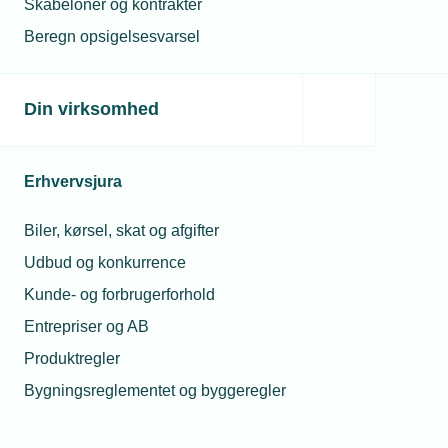
Skabeloner og kontrakter
Følgende noteres i kommentar feltet:
Beregn opsigelsesvarsel
Dobbelt eller enkeltværelse (overnatning)
Evt. Allergener
Din virksomhed
Tilmelding skal ske senest søndag den 8. marts.
Erhvervsjura
Ledsageren kan tilføjes ved tilmelding.
Biler, kørsel, skat og afgifter
Vi ser frem til en fantastisk weekend med mulighed
Udbud og konkurrence
for netværk og udvikling.
Kunde- og forbrugerforhold
Entrepriser og AB
Vel mødt!
Produktregler
Bestyrelsen,
Bygningsreglementet og byggeregler
TEKNIQ Arbejdsgiverne Sydsjælland & Øerne