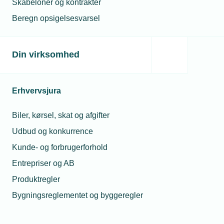
Skabeloner og kontrakter
28. november 2026
-
Kl. 14.00
Beregn opsigelsesvarsel
Tilmeldingsfrist
10. november 2026
Din virksomhed
Afmeldingsfrist
10. november 2026
Erhvervsjura
Mødearrangør
Københavns Blikkenslager- og VVS Laug
Biler, kørsel, skat og afgifter
Udbud og konkurrence
Lokation
Kunde- og forbrugerforhold
Mødested oplyses senere og i en særskilt mail
Entrepriser og AB
Produktregler
Medlemspris
Ikke tilgængelig
Bygningsreglementet og byggeregler
Ikke medlem
Ikke tilgængelig