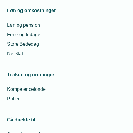
Deltagelse er gratis, men kræver tilmelding!
Løn og omkostninger
HUSK via din tilmelding at notere i
Løn og pension
"kommentarfeltet" hvor mange I deltager, antal
Ferie og fridage
kuponer til hhv. æbleskiver, gløgg eller kakao og
Store Bededag
evt. rabatkupon til juletræ.
NetStat
Tilskud og ordninger
Kompetencefonde
Arrangementsinformation
Puljer
Dato
Start
Gå direkte til
28. november 2026
-
Kl. 11.00
Slut