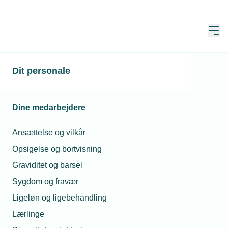
Åbn
Hjem
Dit personale
Københavns
Blikkenslager- og VVS
Dine medarbejdere
Laug: Tag familien med til
jul i Hareskoven
Ansættelse og vilkår
Opsigelse og bortvisning
Graviditet og barsel
Traditionen tro - også for ny indmeldte
Sygdom og fravær
medlemmer - mødes vi denne lørdag
Ligeløn og ligebehandling
med familien til julerier i skoven.
Lærlinge