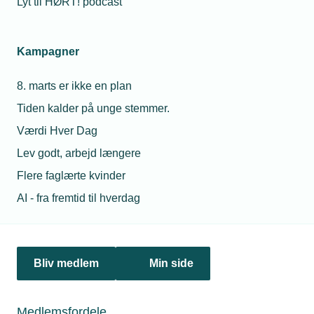
Lyt til HØRT! podcast
Netværk & aktiviteter
Kampagner
Nyheder
8. marts er ikke en plan
Politik & analyse
Tiden kalder på unge stemmer.
Om TEKNIQ
Værdi Hver Dag
Lev godt, arbejd længere
Flere faglærte kvinder
Juridiske henvendelser
AI - fra fremtid til hverdag
jura@tekniq.dk
Øvrige henvendelser
tekniq@tekniq.dk
Bliv medlem
Min side
Telefon:
43436000
Mandag til torsdag fra kl. 8:00 til 16:00
Medlemsfordele