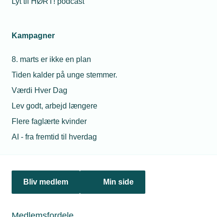
Lyt til HØRT! podcast
Netværk & aktiviteter
Kampagner
Nyheder
8. marts er ikke en plan
Politik & analyse
Tiden kalder på unge stemmer.
Om TEKNIQ
Værdi Hver Dag
Lev godt, arbejd længere
Flere faglærte kvinder
Juridiske henvendelser
AI - fra fremtid til hverdag
jura@tekniq.dk
Øvrige henvendelser
tekniq@tekniq.dk
Bliv medlem
Min side
Telefon:
43436000
Mandag til torsdag fra kl. 8:00 til 16:00
Medlemsfordele