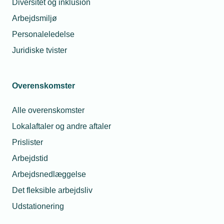
Diversitet og inklusion
gode kolleger, branchens samarbejdspartnere,
Arbejdsmiljø
grossister og leverandører.
Personaleledelse
Sæt allerede kryds i din kalender - og tilmeld dig nu!
Juridiske tvister
Overenskomster
Arrangementsinformation
Alle overenskomster
Lokalaftaler og andre aftaler
Dato
Prislister
Start
Arbejdstid
15. januar 2026
-
Kl. 17.00
Arbejdsnedlæggelse
Slut
Det fleksible arbejdsliv
15. januar 2026
-
Kl. 22.00
Udstationering
Tilmeldingsfrist
13. januar 2026