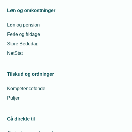
Afmeldingsfrist
Løn og omkostninger
19. december 2025
Løn og pension
Mødearrangør
Ferie og fridage
Københavns Blikkenslager- og VVS Laug
Store Bededag
NetStat
Lokation
Moltkes Palæ
Tilskud og ordninger
Dronningens Tværgade 2
1302 København K.
Kompetencefonde
Se på kort
Puljer
Medlemspris
Ikke tilgængelig
Ikke medlem
Ikke tilgængelig
Gå direkte til
Arrangementet er afholdt