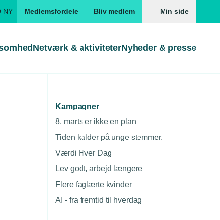
Q NY
Medlemsfordele
Bliv medlem
Min side
ksomhed
Netværk & aktiviteter
Nyheder & presse
Genveje
Genveje
serne
Kampagner
Gå direkte til
Gå direkte til
EUD
8. marts er ikke en plan
Skabeloner og kontrakter
Skabeloner
ddannelser
Tiden kalder på unge stemmer.
Beregn opsigelsesvarsel
TEKNIQ app
Værdi Hver Dag
nde uddannelser
Lev godt, arbejd længere
nelse og tilskud
Flere faglærte kvinder
Arrangementsinformation
ngsmateriale
AI - fra fremtid til hverdag