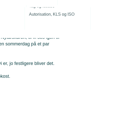
r
Tag og facade
Valby (Søndermarken) kl. 13.00
Autorisation, KLS og ISO
 – og masser af hyggeligt
ytårskuren, til vi ses igen til
e en sommerdag på et par
 er, jo festligere bliver det.
okost.