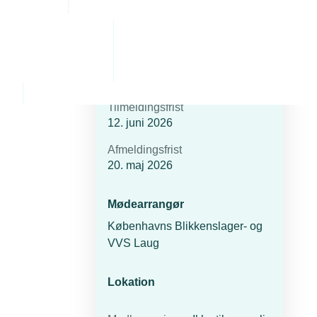
Dato
Start
12. juni 2026
-
Kl. 13.00
Slut
12. juni 2026
-
Kl. 17.00
Tilmeldingsfrist
12. juni 2026
Afmeldingsfrist
20. maj 2026
Mødearrangør
Københavns Blikkenslager- og
VVS Laug
Lokation