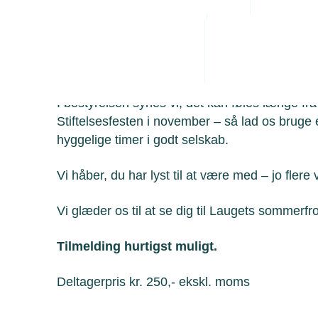
Administrative byrde
Arbejdsmiljø
Vi mødes i: Bjælkehuset, Valby Langgade 2 i 
Personaleledelse
til en god, traditionel frokost med øl og snaps
Juridiske tvister
samvær.
I bestyrelsen synes vi, det kan føles længe fra N
Stiftelsesfesten i november – så lad os brug
hyggelige timer i godt selskab.
Vi håber, du har lyst til at være med – jo flere vi
Vi glæder os til at se dig til Laugets sommerfr
Tilmelding hurtigst muligt.
Deltagerpris kr. 250,- ekskl. moms