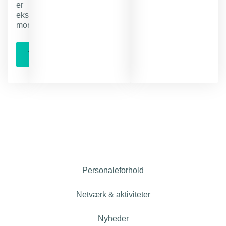
er
ekskl.
moms
Tilmeld
Personaleforhold
Netværk & aktiviteter
Nyheder