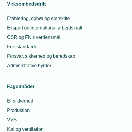
Kommunikation og samarbejde
Virksomhedsdrift
Personlig planlægning
Etablering, ophør og ejerskifte
Modul 2: Regler og rammer (e-læring - 1
Eksport og international arbejdskraft
arbejdsdag)
CSR og FN's verdensmål
Frie standarder
Personalejura
Forsvar, sikkerhed og beredskab
Overenskomstens rammer
Kontrakter og almindelige betingelser (AB-
Administrative byrder
systemet)
Fagområder
Modul 3: Lederens værktøj (fysisk fremmøde - 2
dage)
El-sikkerhed
Casetræning (Håndtering af personaleforhold,
Produktion
mægling, overenskomst-spørgsmål og
VVS
kontraktforhandling)
Køl og ventilation