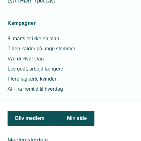
Lyt til HØRT! podcast
konferencer og
september
her
arrangementer
2026
udbudt af TEKNIQ,
-
Kampagner
behandler vi
Kl.
personoplysninger
09.00
8. marts er ikke en plan
om dig.
Slut
Tiden kalder på unge stemmer.
26.
Se privatlivspolitik
Værdi Hver Dag
november
2026
Lev godt, arbejd længere
-
Flere faglærte kvinder
Kl.
AI - fra fremtid til hverdag
16.00
Tilmeldingsfrist
17.
august
Bliv medlem
Min side
2026
Afmeldingsfrist
Medlemsfordele