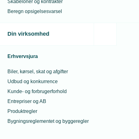
Skabeloner og kontrakter
hvor din nye leder lærer følgende:
Beregn opsigelsesvarsel
Introduktions-modul (e-læring - ½ time)
Din virksomhed
Overblik over uddannelsens struktur og indhold
Læringsmål
Erhvervsjura
Forventninger til indsats og omfang af
hjemmearbejde
Biler, kørsel, skat og afgifter
Modul 1: Rollen som leder (fysisk fremmøde - 3
Udbud og konkurrence
dage)
Kunde- og forbrugerforhold
Entrepriser og AB
Ledelsesidentitet - fra medarbejder til leder
Produktregler
Ledelsesmæssig gennemslagskraft
Bygningsreglementet og byggeregler
Medarbejderledelse
Virksomhedsøkonomi og risici