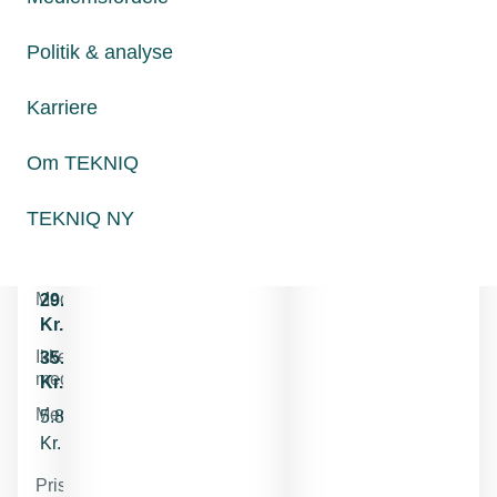
10.
august
Politik & analyse
2026
Karriere
Lokation
!
Om TEKNIQ
Se
program
TEKNIQ NY
Pris
Medlemspris
29.480
Kr.
Ikke
35.375
medlem
Kr.
Medlemsrabat
5.895
Kr.
Priserne