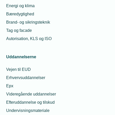
Kommunikation, herunder gennemførelse af
Energi og klima
svære samtaler
Bæredygtighed
Forhandlingsteknik
Brand- og sikringsteknik
Det personlige lederskab
Tag og facade
Motivation og engagement
Autorisation, KLS og ISO
Opfølgning: Fastholdelse af læring og min
videre udvikling
Uddannelserne
Læring, succeser og udfordringer siden
Vejen til EUD
uddannelsen
Erhvervsuddannelser
Hvordan fastholder jeg min udvikling herfra?
Epx
Deltagerens udbytte
Videregående uddannelser
"Ny som leder" styrker kompetencerne hos den nye
Efteruddannelse og tilskud
eller mindre erfarne leder på følgende områder:
Undervisningsmateriale