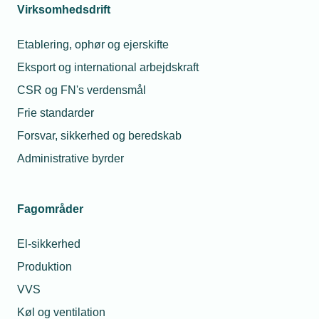
Virksomhedsdrift
TEKNIQ EL Nordsjælland
Etablering, ophør og ejerskifte
Lokation
Eksport og international arbejdskraft
NHN Besøgscenter
CSR og FN's verdensmål
Hospitalsvej 1
3400 Hillerød
Frie standarder
Forsvar, sikkerhed og beredskab
Se på kort
Administrative byrder
Medlemspris
Ikke tilgængelig
Ikke medlem
Ikke tilgængelig
Fagområder
Arrangementet er afholdt
El-sikkerhed
Produktion
VVS
Køl og ventilation