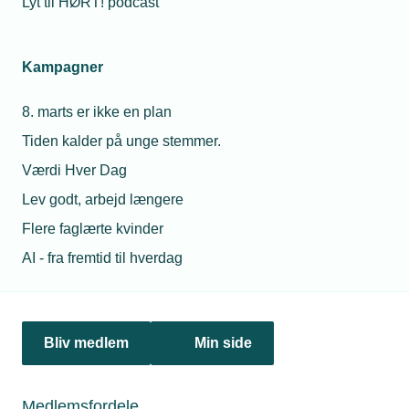
Lyt til HØRT! podcast
Netværk & aktiviteter
Kampagner
Nyheder
8. marts er ikke en plan
Politik & analyse
Tiden kalder på unge stemmer.
Om TEKNIQ
Værdi Hver Dag
Lev godt, arbejd længere
Flere faglærte kvinder
Juridiske henvendelser
AI - fra fremtid til hverdag
jura@tekniq.dk
Øvrige henvendelser
tekniq@tekniq.dk
Bliv medlem
Min side
Telefon:
43436000
Mandag til torsdag fra kl. 8:00 til 16:00
Medlemsfordele