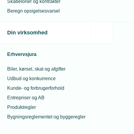
Skabeloner og kontrakter
Beregn opsigelsesvarsel
Arrangementsinformation
Din virksomhed
Dato
Erhvervsjura
Start
17. juni 2026
-
Kl. 14.45
Biler, kørsel, skat og afgifter
Slut
Udbud og konkurrence
17. juni 2026
-
Kl. 22.00
Kunde- og forbrugerforhold
Tilmeldingsfrist
08. juni 2026
Entrepriser og AB
Produktregler
Afmeldingsfrist
08. juni 2026
Bygningsreglementet og byggeregler
Mødearrangør