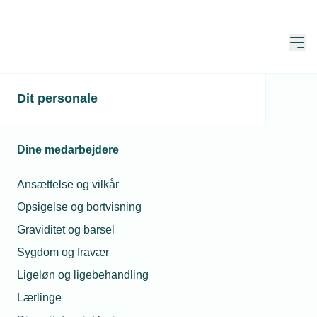
Åbn
Hjem
Dit personale
SOMMERTUR TIL
HILLERØD
Dine medarbejdere
SUPERSYGEHUS
Ansættelse og vilkår
Opsigelse og bortvisning
Kære medlemmer, seniorer og jeres
Graviditet og barsel
bedre halvdele. Kom på en spændende
Sygdom og fravær
rundvisning på det nye supersygehus i
Ligeløn og ligebehandling
Hillerød, hvor det bliver muligt at se
Lærlinge
projektet.