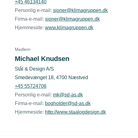
+45 46134140
Personlig e-mail:
sjoner@klimagruppen.dk
Firma-e-mail:
sjoner@klimagruppen.dk
Hjemmeside:
www.klimagruppen.dk
Medlem
Michael Knudsen
Stål & Design A/S
Smedevænget 18, 4700 Næstved
+45 55724706
Personlig e-mail:
mk@sd-as.dk
Firma-e-mail:
bogholder@sd-as.dk
Hjemmeside:
http://www.staalogdesign.dk