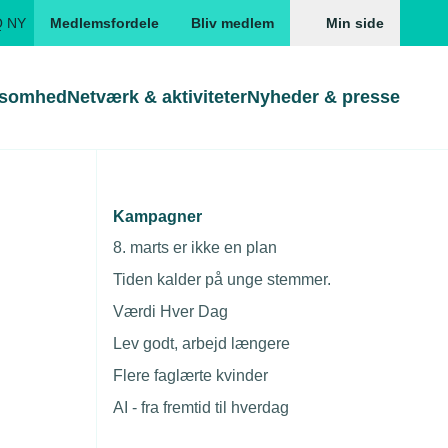
Q NY
Medlemsfordele
Bliv medlem
Min side
ksomhed
Netværk & aktiviteter
Nyheder & presse
idt & Sydsjælland
Genveje
Genveje
serne
Kampagner
Gå direkte til
Gå direkte til
EUD
8. marts er ikke en plan
idt &
Skabeloner og kontrakter
Skabeloner
ddannelser
Tiden kalder på unge stemmer.
Beregn opsigelsesvarsel
TEKNIQ app
Værdi Hver Dag
nde uddannelser
Lev godt, arbejd længere
nelse og tilskud
Flere faglærte kvinder
ngsmateriale
AI - fra fremtid til hverdag