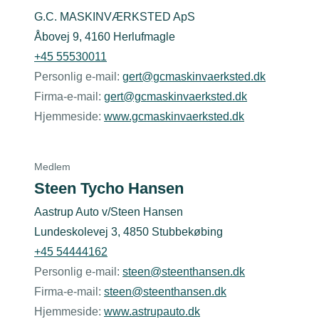
G.C. MASKINVÆRKSTED ApS
Åbovej 9, 4160 Herlufmagle
+45 55530011
Personlig e-mail:
gert@gcmaskinvaerksted.dk
Firma-e-mail:
gert@gcmaskinvaerksted.dk
Hjemmeside:
www.gcmaskinvaerksted.dk
Medlem
Steen Tycho Hansen
Aastrup Auto v/Steen Hansen
Lundeskolevej 3, 4850 Stubbekøbing
+45 54444162
Personlig e-mail:
steen@steenthansen.dk
Firma-e-mail:
steen@steenthansen.dk
Hjemmeside:
www.astrupauto.dk