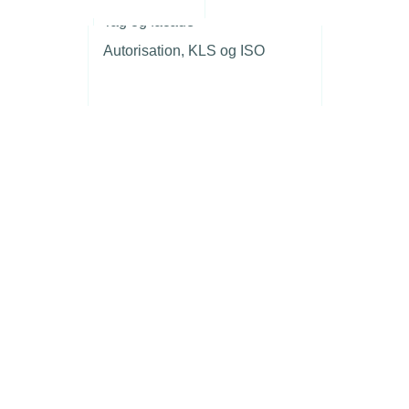
r
Tag og facade
Autorisation, KLS og ISO