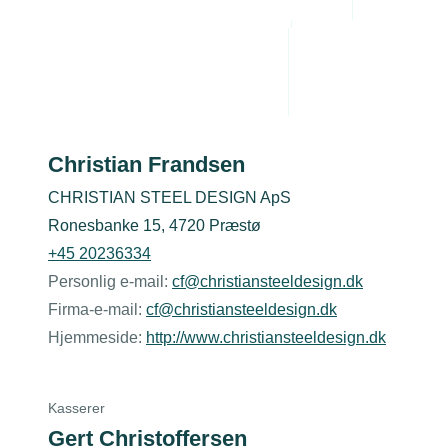
Administrative byrde
Arbejdsmiljø
Personaleledelse
Der er 6 Medlemmer
Juridiske tvister
Formand
Christian Frandsen
CHRISTIAN STEEL DESIGN ApS
Ronesbanke 15, 4720 Præstø
+45 20236334
Personlig e-mail:
cf@christiansteeldesign.dk
Firma-e-mail:
cf@christiansteeldesign.dk
Hjemmeside:
http://www.christiansteeldesign.dk
Kasserer
Gert Christoffersen