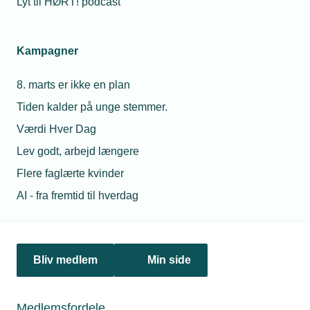
Lyt til HØRT! podcast
Netværk & aktiviteter
Kampagner
Nyheder
8. marts er ikke en plan
Politik & analyse
Tiden kalder på unge stemmer.
Om TEKNIQ
Værdi Hver Dag
Lev godt, arbejd længere
Flere faglærte kvinder
Juridiske henvendelser
AI - fra fremtid til hverdag
jura@tekniq.dk
Øvrige henvendelser
tekniq@tekniq.dk
Bliv medlem
Min side
Telefon:
43436000
Mandag til torsdag fra kl. 8:00 til 16:00
Medlemsfordele