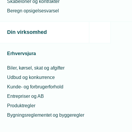
Skabeloner og kontrakter
Industrivej Vest 54, 6600 Vejen
Beregn opsigelsesvarsel
+45 40266936
Personlig e-mail:
obj@envo-dan.dk
Din virksomhed
Firma-e-mail:
info@envo-dan.dk
Hjemmeside:
www.envo-dan.dk
Erhvervsjura
Medlem
Biler, kørsel, skat og afgifter
Michael Toxværd
Udbud og konkurrence
TOXVÆRD MASKINFORRETNING ApS
Kunde- og forbrugerforhold
Smedevej 4, 6740 Bramming
Entrepriser og AB
+45 75173138
Personlig e-mail:
toxvard@brammingnet.dk
Produktregler
Firma-e-mail:
toxvard@brammingnet.dk
Bygningsreglementet og byggeregler
Hjemmeside:
http://toxvard.dk/