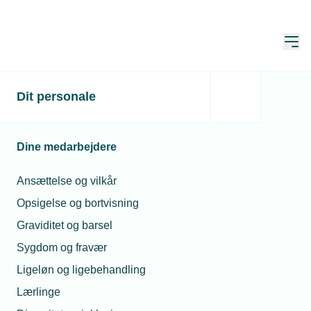
Åbn
Hjem
TEKNIQ
Dit personale
Netværk og aktiviteter
Netværk
Arbejdsgiverne Vest
Bestyrelse - Arbejdsgiverne Vest
Bestyrelse -
Dine medarbejdere
Arbejdsgiverne Vest
Ansættelse og vilkår
Opsigelse og bortvisning
Graviditet og barsel
Sygdom og fravær
Der er 5 Medlemmer
Ligeløn og ligebehandling
Lærlinge