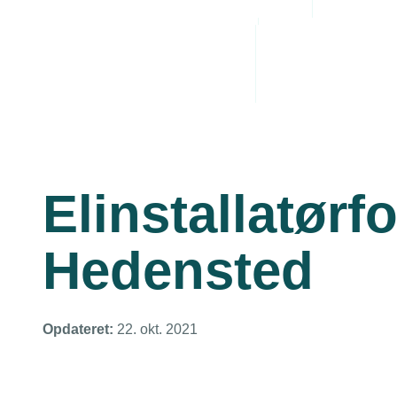
Administrative byrde
Arbejdsmiljø
Personaleledelse
Juridiske tvister
Elinstallatørf
Hedensted
Opdateret:
22. okt. 2021