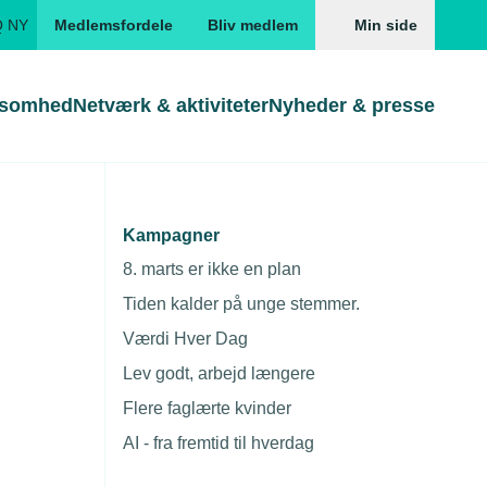
Q NY
Medlemsfordele
Bliv medlem
Min side
ksomhed
Netværk & aktiviteter
Nyheder & presse
Genveje
Genveje
serne
Kampagner
Gå direkte til
Gå direkte til
EUD
8. marts er ikke en plan
Skabeloner og kontrakter
Skabeloner
ddannelser
Tiden kalder på unge stemmer.
Beregn opsigelsesvarsel
TEKNIQ app
Værdi Hver Dag
nde uddannelser
Lev godt, arbejd længere
nelse og tilskud
Flere faglærte kvinder
ngsmateriale
AI - fra fremtid til hverdag