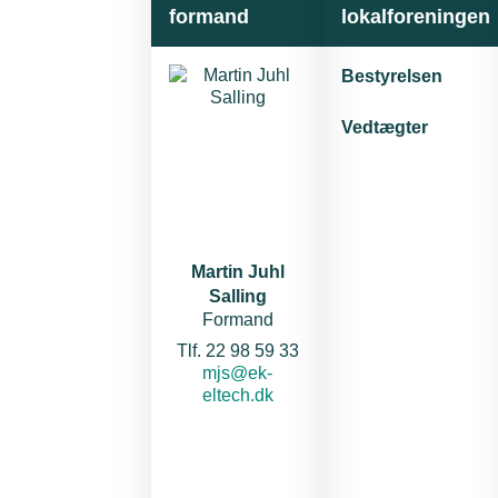
formand
lokalforeningen
Bestyrelsen
Vedtægter
Martin Juhl
Salling
Formand
Telefon:
Tlf. 22 98 59 33
E-mail:
mjs@ek-
eltech.dk