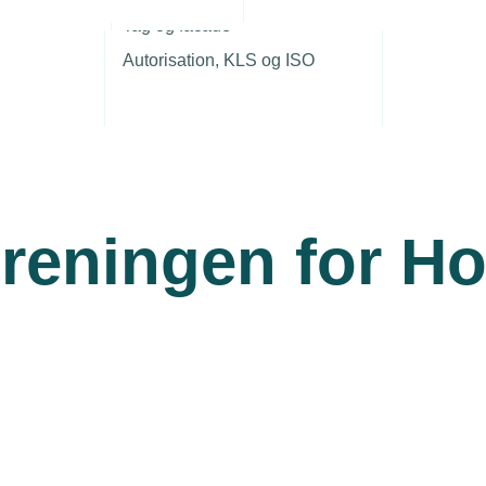
r
Tag og facade
Autorisation, KLS og ISO
oreningen for H