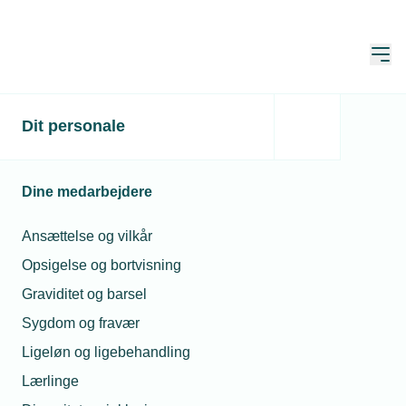
Åbn
Hjem
TEKNIQ
Dit personale
Netværk og aktiviteter
Netværk
Regionalt råd - Øst
Dine medarbejdere
Ansættelse og vilkår
Opsigelse og bortvisning
Graviditet og barsel
Sygdom og fravær
Ligeløn og ligebehandling
Lærlinge