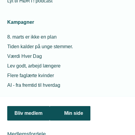
Lyt til HØRT! podcast
Netværk & aktiviteter
Kampagner
Nyheder
8. marts er ikke en plan
Politik & analyse
Tiden kalder på unge stemmer.
Om TEKNIQ
Værdi Hver Dag
Lev godt, arbejd længere
Flere faglærte kvinder
Juridiske henvendelser
AI - fra fremtid til hverdag
jura@tekniq.dk
Øvrige henvendelser
tekniq@tekniq.dk
Bliv medlem
Min side
Telefon:
43436000
Mandag til torsdag fra kl. 8:00 til 16:00
Medlemsfordele