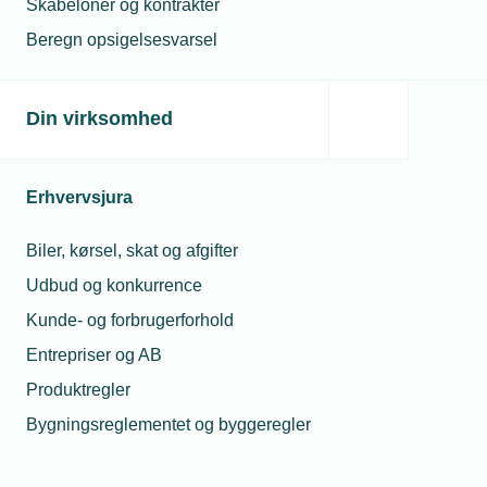
Skabeloner og kontrakter
Regionalt råd - Øst
Beregn opsigelsesvarsel
Din virksomhed
Erhvervsjura
Troels Blicher Danielsen
Adm. direktør
Biler, kørsel, skat og afgifter
Telefon:
Tlf. 77 42 42 32
E-mail:
tbd@tekniq.dk
Udbud og konkurrence
Kunde- og forbrugerforhold
Entrepriser og AB
Produktregler
Bygningsreglementet og byggeregler