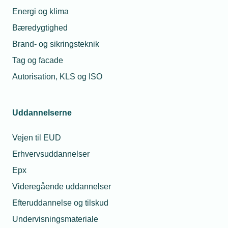
Energi og klima
Lokalforeningsarrangementer
Bæredygtighed
Mød din leverandør: Lemvigh-Müller
Brand- og sikringsteknik
& AEG 10. september 2026
Tag og facade
Få den nyeste viden om markedet for solceller,
Autorisation, KLS og ISO
netbalancering og fremtidens energiløsninger til
boligen
Uddannelserne
10. september 2026
Vejen til EUD
2730 Herlev
Erhvervsuddannelser
Vis aktivitet
Epx
Videregående uddannelser
Efteruddannelse og tilskud
Lokalforeningsarrangementer
Undervisningsmateriale