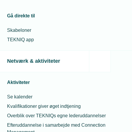
ASBEST I HVERDAGEN - Har din
virksomhed styr på kravene?
Gå direkte til
Kom til medlemsmøde i TEKNIQ EL København, 6.
oktober 2026 kl. 15.30
Skabeloner
TEKNIQ app
06. oktober 2026
Netværk & aktiviteter
2600 Glostrup
Vis aktivitet
Aktiviteter
Se kalender
Lokalforeningsarrangementer
Kvalifikationer giver øget indtjening
Atomkraft: Genvej til den grønne
Overblik over TEKNIQs egne lederuddannelser
omstilling?
Efteruddannelse i samarbejde med Connection