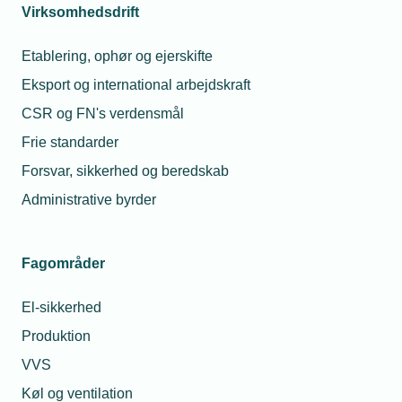
lokalforeningen
Virksomhedsdrift
Etablering, ophør og ejerskifte
Lokalforeningsarrangementer
Eksport og international arbejdskraft
TEKNIQ EL København Skovtur 2026
CSR og FN's verdensmål
– nu med udsigt til både, bølger og
Frie standarder
hav
Forsvar, sikkerhed og beredskab
Sæt kurs mod en hyggelig sensommeraften med
TEKNIQ EL København
Administrative byrder
Fagområder
03. september 2026
El-sikkerhed
2920 Charlottenlund
Produktion
Vis aktivitet
VVS
Køl og ventilation