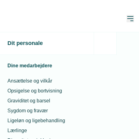
Åbn
Hjem
TEKNIQ
Dit personale
Netværk og aktiviteter
Netværk
TEKNIQ EL København
Dine medarbejdere
Ansættelse og vilkår
Opsigelse og bortvisning
Graviditet og barsel
Sygdom og fravær
Ligeløn og ligebehandling
Lærlinge