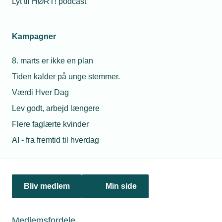
Arrangementet er afholdt
Lyt til HØRT! podcast
11. juni 2026
3500 Værløse
Kampagner
Vis aktivitet
8. marts er ikke en plan
Tiden kalder på unge stemmer.
Værdi Hver Dag
Lev godt, arbejd længere
Kontakt
Mere om
Kontakt
Flere faglærte kvinder
formand
lokalforeningen
AI - fra fremtid til hverdag
Vedtægter
Bestyrelsen
Bliv medlem
Min side
Medlemsfordele