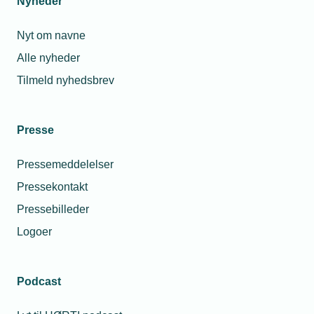
Nyheder
november 2026 kl. 16.00.
Nyt om navne
Alle nyheder
04. november 2026
Tilmeld nyhedsbrev
1438 København K
Vis aktivitet
Presse
Pressemeddelelser
Lokalforeningsarrangementer
Pressekontakt
Mød din leverandør: Wexøe
Pressebilleder
Kom til fyraftensmøde hos Wexøe A/S med nyheder
Logoer
og inspiration med efterfølgende grill på terrassen.
Podcast