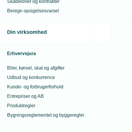
Skabeloner og kontrakter
Beregn opsigelsesvarsel
Jan Skovsgaard
Formand
Din virksomhed
Dækningsområde
Erhvervsjura
TEKNIQ El København dækker medlemmer
Biler, kørsel, skat og afgifter
fra København og på Færøerne.
Udbud og konkurrence
København og på Færøerne.
Kunde- og forbrugerforhold
Entrepriser og AB
Produktregler
Bygningsreglementet og byggeregler
Kommende aktiviteter i