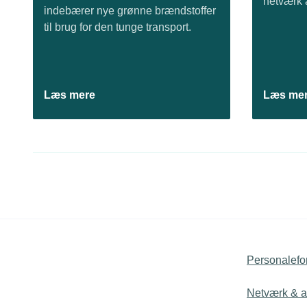
netværk a
indebærer nye grønne brændstoffer
til brug for den tunge transport.
Læs mere
Læs me
Personalefo
Netværk & ak