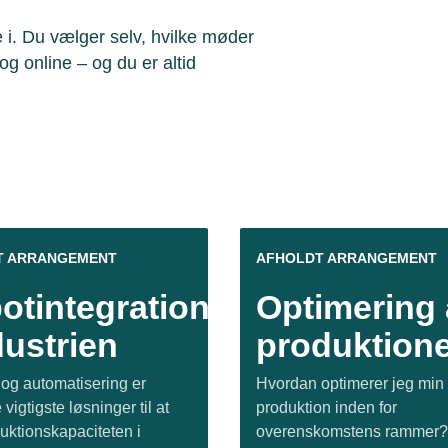
e i. Du vælger selv, hvilke møder
og online – og du er altid
T ARRANGEMENT
AFHOLDT ARRANGEMENT
otintegration
Optimering 
dustrien
produktion
 og automatisering er
Hvordan optimerer jeg min
 vigtigste løsninger til at
produktion inden for
uktionskapaciteten i
overenskomstens rammer?