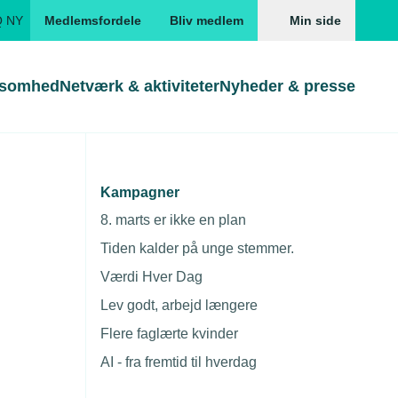
Q NY
Medlemsfordele
Bliv medlem
Min side
ksomhed
Netværk & aktiviteter
Nyheder & presse
Genveje
Genveje
serne
Kampagner
Gå direkte til
Gå direkte til
EUD
8. marts er ikke en plan
Skabeloner og kontrakter
Skabeloner
ddannelser
Tiden kalder på unge stemmer.
Beregn opsigelsesvarsel
TEKNIQ app
Værdi Hver Dag
nde uddannelser
Lev godt, arbejd længere
nelse og tilskud
Flere faglærte kvinder
ngsmateriale
AI - fra fremtid til hverdag