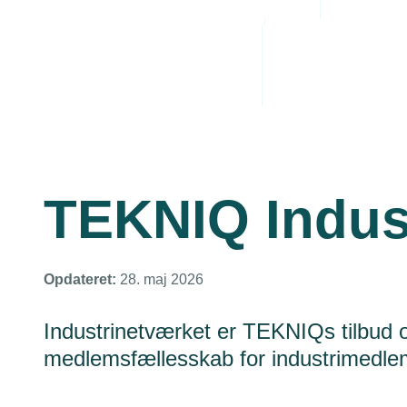
Administrative byrde
Arbejdsmiljø
Personaleledelse
Juridiske tvister
TEKNIQ Indus
Opdateret:
28. maj 2026
Industrinetværket er TEKNIQs tilbud
medlemsfællesskab for industrimedl