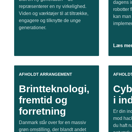
dagens in
repræsenterer en ny virkelighed.
robotter 
Viden og værktøjer til at tiltrække,
kan man
engagere og tilknytte de unge
impleme
generationer.
Læs me
AFHOLDT ARRANGEMENT
AFHOLD
Brintteknologi,
Cyb
fremtid og
i in
forretning
Er din in
mod hack
Danmark står over for en massiv
du haft 
grøn omstilling, der blandt andet