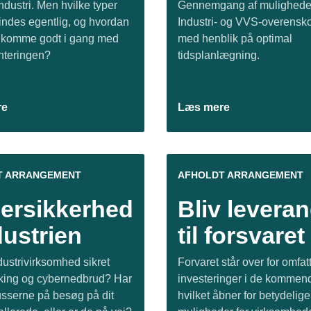
dustri. Men hvilke typer
Gennemgang af muligheder
findes egentlig, og hvordan
Industri- og VVS-overensk
 komme godt i gang med
med henblik på optimal
nteringen?
tidsplanlægning.
re
Læs mere
T ARRANGEMENT
AFHOLDT ARRANGEMENT
ersikkerhed
Bliv levera
dustrien
til forsvaret
dustrivirksomhed sikret
Forvaret står over for omfa
ing og cybernedbrud? Har
investeringer i de kommend
russerne på besøg på dit
hvilket åbner for betydelige