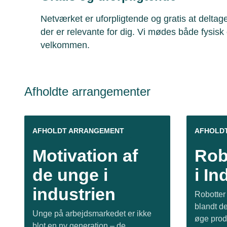
Netværket er uforpligtende og gratis at deltag
der er relevante for dig. Vi mødes både fysisk 
velkommen.
Afholdte arrangementer
AFHOLDT ARRANGEMENT
AFHOLD
Motivation af
Rob
de unge i
i In
industrien
Robotter
blandt de
Unge på arbejdsmarkedet er ikke
øge prod
blot en ny generation – de