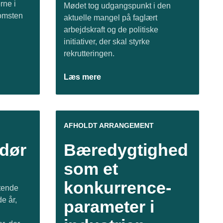
ne i
Mødet tog udgangspunkt i den
omsten
aktuelle mangel på faglært
arbejdskraft og de politiske
initiativer, der skal styrke
rekrutteringen.
Læs mere
AFHOLDT ARRANGEMENT
ndør
Bæredygtighed
som et
konkurrence-
ttende
e år,
parameter i