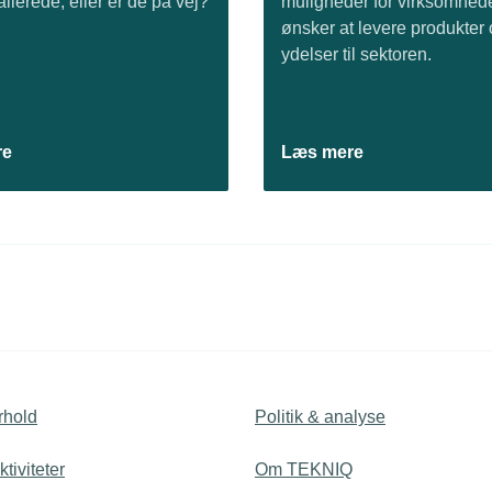
llerede, eller er de på vej?
muligheder for virksomhede
ønsker at levere produkter
ydelser til sektoren.
re
Læs mere
rhold
Politik & analyse
tiviteter
Om TEKNIQ