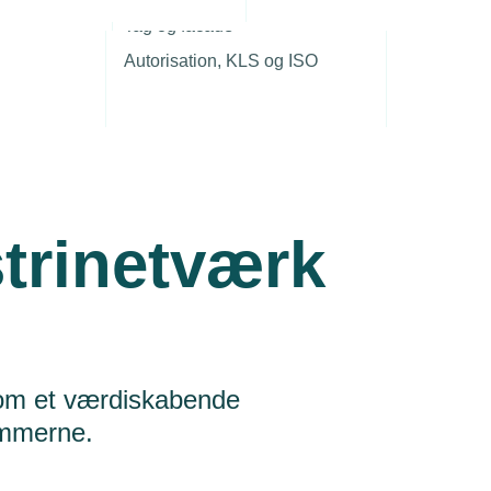
r
Tag og facade
Autorisation, KLS og ISO
trinetværk
 om et værdiskabende
emmerne.