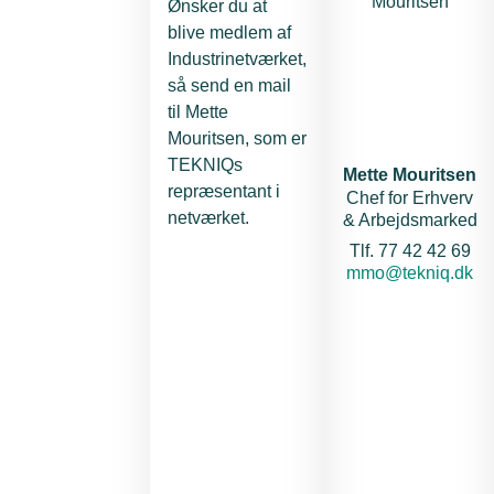
Ønsker du at
blive medlem af
Industrinetværket,
så send en mail
til Mette
Mouritsen, som er
TEKNIQs
Mette Mouritsen
repræsentant i
Chef for Erhverv
netværket.
& Arbejdsmarked
Telefon:
Tlf. 77 42 42 69
E-mail:
mmo@tekniq.dk