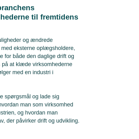
 branchens
hederne til fremtidens
muligheder og ændrede
n med eksterne oplægsholdere,
te for både den daglige drift og
us på at klæde virksomhederne
ølger med en industri i
lle spørgsmål og lade sig
a., hvordan man som virksomhed
dustrien, og hvordan man
v, der påvirker drift og udvikling.