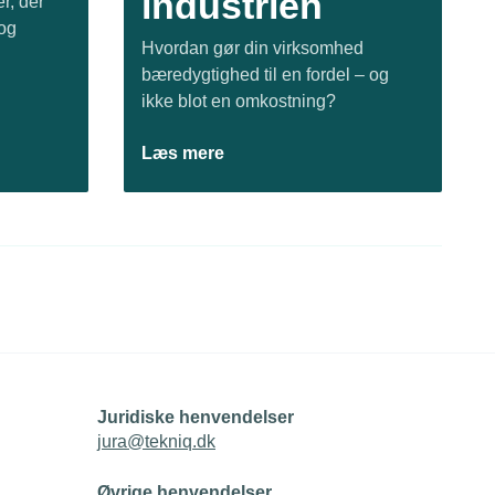
industrien
r, der
 og
Hvordan gør din virksomhed
bæredygtighed til en fordel – og
ikke blot en omkostning?
Læs mere
Juridiske henvendelser
jura@tekniq.dk
Øvrige henvendelser