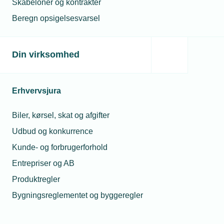
Skabeloner og kontrakter
Tilmelding til TEKNIQ Sikring sendes til:
Beregn opsigelsesvarsel
tekniq@tekniq.dk
Oplys i tilmeldingsmailen:
Din virksomhed
Firmanavn
Tlf.nr.
Erhvervsjura
Hjemmeside adresse
E-mailadresse
Biler, kørsel, skat og afgifter
Kontaktperson
Udbud og konkurrence
Kunde- og forbrugerforhold
Entrepriser og AB
Produktregler
Har du
Kontingent
Bygningsreglementet og byggeregler
spørgsmål?
Medlemskab koster 3.000 kr.