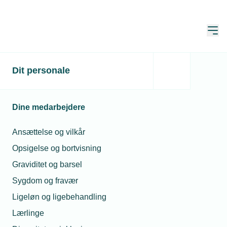
Åbn
Hjem
Bliv medlem af TEKNIQ
Dit personale
SIKRING
Dine medarbejdere
Opdateret:
19. maj 2026
Ansættelse og vilkår
Opsigelse og bortvisning
TEKNIQ SIKRING har en specialiseret
Graviditet og barsel
medlemsprofil, rettet mod
Sygdom og fravær
virksomheder, der installerer og
servicerer sikringstekniske anlæg.
Ligeløn og ligebehandling
Leverandører og producenter kan
Lærlinge