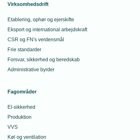
Virksomhedsdrift
årligt. I 2025 og 2026 er
kontingentet sat i bero. TEKNIQ
Etablering, ophør og ejerskifte
SIKRING afholder 3-4 årlige
aktiviteter.
Eksport og international arbejdskraft
CSR og FN's verdensmål
Frie standarder
Forsvar, sikkerhed og beredskab
Per Reinholdt
Teknisk
Administrative byrder
konsulent - El
Telefon:
Tlf. 77 41 15 68
E-mail:
pre@tekniq.dk
Fagområder
El-sikkerhed
Produktion
VVS
Køl og ventilation