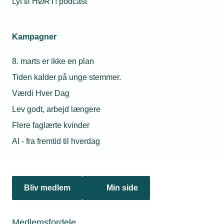
Lyt til HØRT! podcast
Netværk & aktiviteter
Kampagner
Nyheder
8. marts er ikke en plan
Politik & analyse
Tiden kalder på unge stemmer.
Om TEKNIQ
Værdi Hver Dag
Lev godt, arbejd længere
Flere faglærte kvinder
Juridiske henvendelser
AI - fra fremtid til hverdag
jura@tekniq.dk
Øvrige henvendelser
tekniq@tekniq.dk
Bliv medlem
Min side
Telefon:
43436000
Mandag til torsdag fra kl. 8:00 til 16:00
Medlemsfordele