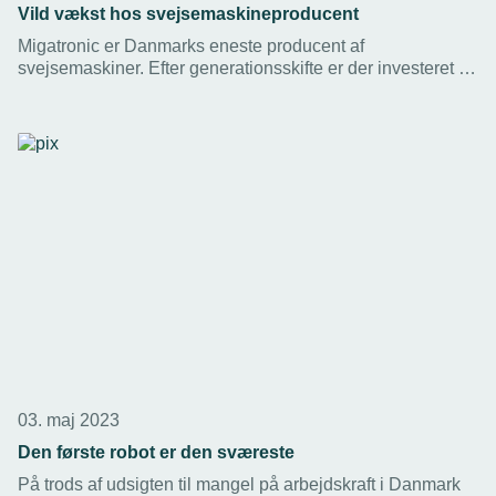
Vild vækst hos svejsemaskineproducent
Migatronic er Danmarks eneste producent af
svejsemaskiner. Efter generationsskifte er der investeret et
trecifret millionbeløb i en ambitiøs vækststrategi: På fire år
skal omsætningen til danske industrivirksomheder
fordobles til 650 mio. kr.
03. maj 2023
Den første robot er den sværeste
På trods af udsigten til mangel på arbejdskraft i Danmark