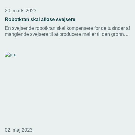
20. marts 2023
Robotkran skal afløse svejsere
En svejsende robotkran skal kompensere for de tusinder af
manglende svejsere til at producere møller til den grønne
omstilling. Med en bevilling på 13 mio. kr skal Syddansk
Universitet udvikle den svejsende robotkran.
02. maj 2023