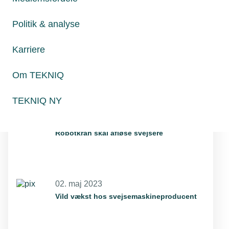
Læs mere om samme emne:
Tema>Robot
svejsning
Politik & analyse
Karriere
Om TEKNIQ
Relaterede nyheder
TEKNIQ NY
20. mar. 2023
Robotkran skal afløse svejsere
02. maj 2023
Vild vækst hos svejsemaskineproducent