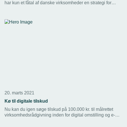
har kun et fåtal af danske virksomheder en strategi for
indførsel af robotter. Det viser en ny robotanalyse fra
Teknologisk Institut. Den første robot er den sværeste at
beslutte, herefter åbner mulighederne sig.
20. marts 2021
Kø til digitale tilskud
Nu kan du igen søge tilskud på 100.000 kr. til målrettet
virksomhedsrådgivning inden for digital omstilling og e-
handel. En ny pulje med 20 mio. åbner for ansøgninger
den 16. april kl. 09:00