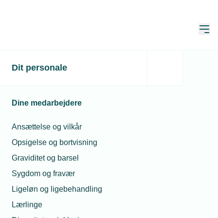
Åbn
Hjem
Dit personale
10 tips til robotbraget
Publiceret:
17. apr. 2023
Skrevet af:
Jan Kristensen
Dine medarbejdere
Ansættelse og vilkår
Opsigelse og bortvisning
Graviditet og barsel
Sygdom og fravær
Ligeløn og ligebehandling
Lærlinge