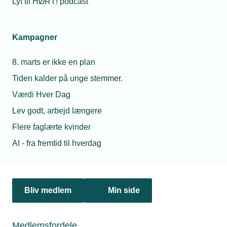
Lyt til HØRT! podcast
Snart kan arbejdsgivere kræve coronapas
Nu bliver det muligt for arbejdsgivere at bede
Kampagner
medarbejderne om at vise coronapas eller udføre en
selvtest. Det er resultatet af en trepartsaftale, som blev
indgået i sidste uge. TEKNIQ Arbejdsgiverne kalder
8. marts er ikke en plan
muligheden ”et vigtigt redskab” i kampen mod corona.
Tiden kalder på unge stemmer.
Værdi Hver Dag
Lev godt, arbejd længere
Flere faglærte kvinder
AI - fra fremtid til hverdag
Bliv medlem
Min side
03. januar 2022
Bundlinjen ramt af Corona
Medlemsfordele