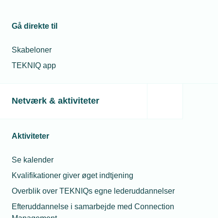
Læs mere om samme emne:
Gå direkte til
Corona
Økonomi
Skabeloner
TEKNIQ app
Relaterede nyheder
Netværk & aktiviteter
15. apr. 2021
Årsregnskab udskydes en måned
Aktiviteter
Se kalender
Kvalifikationer giver øget indtjening
15. nov. 2021
Overblik over TEKNIQs egne lederuddannelser
Snart kan arbejdsgivere kræve coronapas
Efteruddannelse i samarbejde med Connection