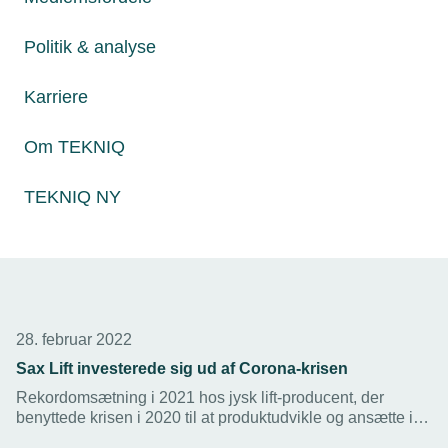
Nordelektro i Aalborg og Frederikshavn får et underskud
før skat på 1,15 mio. kr. i 2020/21. Hovedårsagerne er
udskudte investeringer i industrien og nedlukkede kontor-
Politik & analyse
og erhvervsbygninger under epidemien.
Karriere
Om TEKNIQ
TEKNIQ NY
28. februar 2022
Sax Lift investerede sig ud af Corona-krisen
Rekordomsætning i 2021 hos jysk lift-producent, der
benyttede krisen i 2020 til at produktudvikle og ansætte i
stedet for at afskedige og skære ned.