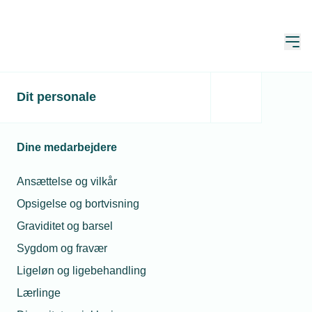
Åbn
Hjem
Dit personale
15.000 virksomheder
afbetaler på Coronalån
Dine medarbejdere
Publiceret:
07. jul. 2022
Skrevet af:
Jan Kristensen
Ansættelse og vilkår
Opsigelse og bortvisning
Graviditet og barsel
Sygdom og fravær
Ligeløn og ligebehandling
Lærlinge