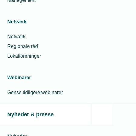
Management
03. jan. 2022
Netværk
Bundlinjen ramt af Corona
Netværk
Regionale råd
Lokalforeninger
Relaterede nyheder
Webinarer
Gense tidligere webinarer
Nyheder & presse