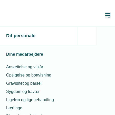
Åbn
Hjem
Dit personale
15 mio. kr. i bonus for at
vælge at blive smed,
Dine medarbejdere
elektriker eller vvs’er på
Sjælland
Ansættelse og vilkår
Opsigelse og bortvisning
Publiceret:
13. nov. 2023
Skrevet af:
Jan Kristensen
Graviditet og barsel
Sygdom og fravær
Ligeløn og ligebehandling
Lærlinge