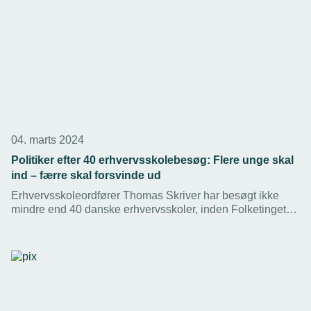
04. marts 2024
Politiker efter 40 erhvervsskolebesøg: Flere unge skal
ind – færre skal forsvinde ud
Erhvervsskoleordfører Thomas Skriver har besøgt ikke
mindre end 40 danske erhvervsskoler, inden Folketinget
skal fordele 900 millioner kroner til opgradering af
uddannelser og lokaler. Behovene er vidt forskellige fra
skole til skole, lyder konklusionen fra industriteknikeren.