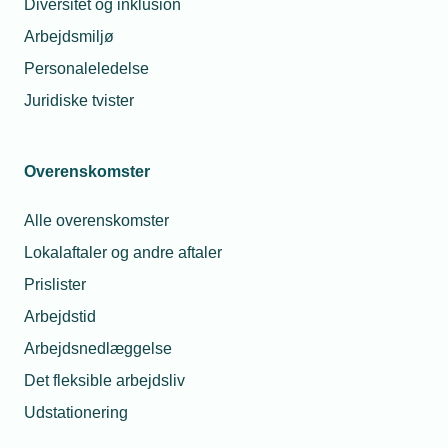
Diversitet og inklusion
Arbejdsmiljø
Personaleledelse
Juridiske tvister
Mangel på smede, industriteknikere,
Overenskomster
elektrikere og vvs’ere på Sjælland har
Alle overenskomster
fået Energiselskabet Andel til at
Lokalaftaler og andre aftaler
investere 15 millioner kroner i at
belønne unge med en månedlig bonus
Prislister
for at vælge de rette
Arbejdstid
erhvervsuddannelser. 175 unge
Arbejdsnedlæggelse
modtager 2030 kroner i legat om
Det fleksible arbejdsliv
måneden netop nu.
Udstationering