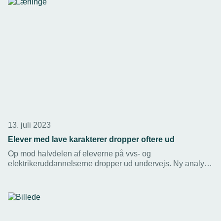
13. juli 2023
Elever med lave karakterer dropper oftere ud
Op mod halvdelen af eleverne på vvs- og
elektrikeruddannelserne dropper ud undervejs. Ny analyse
peger på sammenhæng mellem lave karakterer i dansk og
matematik i folkeskolen og risiko for frafald.