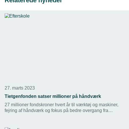
Relaterede nyheder
27. marts 2023
Tietgenfonden satser millioner på håndværk
27 millioner fondskroner hvert år til værktøj og maskiner,
fejring af håndværk og fokus på bedre overgang fra
folkeskole til erhvervsskolerne. Så meget vil Tietgenfonden
støtte projekter inden for de håndværksrettede
erhvervsuddannelser de kommende fem år.