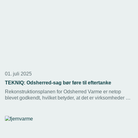
det giver mest værdi, mener TEKNIQ Arbejdsgiverne og
SYNERGI.
01. juli 2025
TEKNIQ: Odsherred-sag bør føre til eftertanke
Rekonstruktionsplanen for Odsherred Varme er netop
blevet godkendt, hvilket betyder, at det er virksomheder og
borgerne, der står tilbage med konsekvenserne, lyder det
fra TEKNIQ.