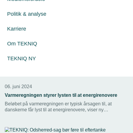
Politik & analyse
Karriere
Om TEKNIQ
TEKNIQ NY
06. juni 2024
Varmeregningen styrer lysten til at energirenovere
Beløbet på varmeregningen er typisk årsagen til, at
danskerne får lyst til at energirenovere, viser ny
undersøgelse. Men det engangsbeløb, der skal bruges til
at gennemføre renoveringen er ofte en stopklods. Derfor er
det nødvendigt at målrette tilskud til konverteringer, hvor