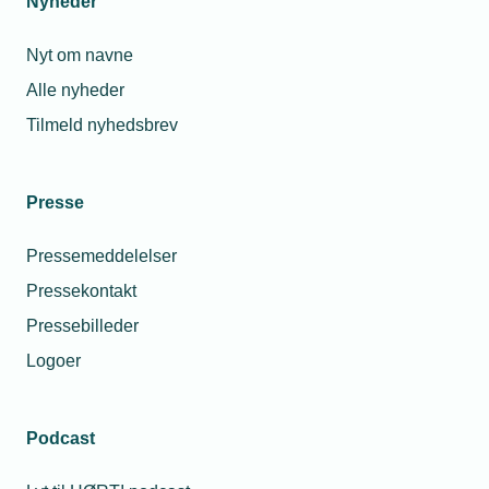
Nyheder
Marked: Fjernvarme
Nyt om navne
Medarbejdere: 25
Alle nyheder
Web: www.muus-ror.dk
Tilmeld nyhedsbrev
Presse
Pressemeddelelser
Læs mere om samme emne:
Pressekontakt
fjernvarme
Grøn omstilling (1)
Pressebilleder
Logoer
Podcast
Kontaktperson
Relaterede nyheder