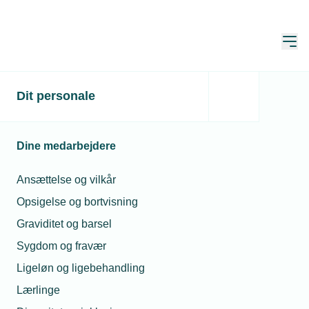
Åbn
Hjem
Dit personale
25 unge eksperter skaber
vækstvirksomhed
Dine medarbejdere
Publiceret:
06. feb. 2025
Skrevet af:
Jan Kristensen
Ansættelse og vilkår
Opsigelse og bortvisning
Graviditet og barsel
Sygdom og fravær
Ligeløn og ligebehandling
Lærlinge