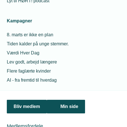
Lyt til HØRT! podcast
06. jun. 2024
Varmeregningen
Kampagner
styrer lysten til at
energirenovere
8. marts er ikke en plan
Tiden kalder på unge stemmer.
01. jul. 2025
Værdi Hver Dag
TEKNIQ:
Odsherred-sag bør
Edward
Lev godt, arbejd længere
føre til eftertanke
Lorentzen
Flere faglærte kvinder
Konsulent
AI - fra fremtid til hverdag
Telefon:
Tlf. 77 42 42 70
05. dec. 2022
E-mail:
elo@tekniq.dk
Succesfulde
fjernvarme-kurser
til resten af landet
Bliv medlem
Min side
Relaterede nyheder
Medlemsfordele