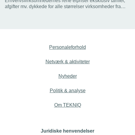
Erhvervsvirksomhedernes rene elpriser eksklusiv tariffer,
afgifter mv. dykkede for alle størrelser virksomheder fra
andet halvår 2022 til første halvår 2023. Det viser
Energistyrelsens opdaterede statistik over elpriserne for
erhverv.
Personaleforhold
Netværk & aktiviteter
Nyheder
Politik & analyse
Om TEKNIQ
Juridiske henvendelser