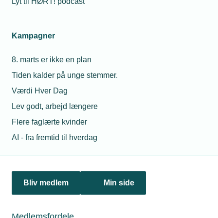
Lyt til HØRT! podcast
25. november 2022
Kampagner
Se top 3 over mest oplagte energiforbedringer
Energistyrelsen har samlet en top tre over de mest oplagte
8. marts er ikke en plan
energiforbedringer for industrivirksomheder. Styrelsen har
også inkluderet beregnere af besparelser for en
Tiden kalder på unge stemmer.
virksomhed, der hvor det er muligt.
Værdi Hver Dag
Lev godt, arbejd længere
Flere faglærte kvinder
AI - fra fremtid til hverdag
Bliv medlem
Min side
Medlemsfordele
22. december 2022