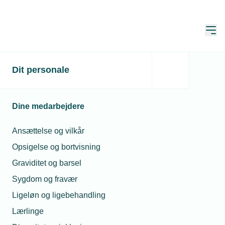
Åbn
Hjem
Dit personale
4-dages uge giver
energibesparelser på
Dine medarbejdere
maskinfabrikken
Ansættelse og vilkår
Publiceret:
29. sep. 2022
Skrevet af:
Jan Kristensen
Opsigelse og bortvisning
Graviditet og barsel
Sygdom og fravær
Ligeløn og ligebehandling
Lærlinge