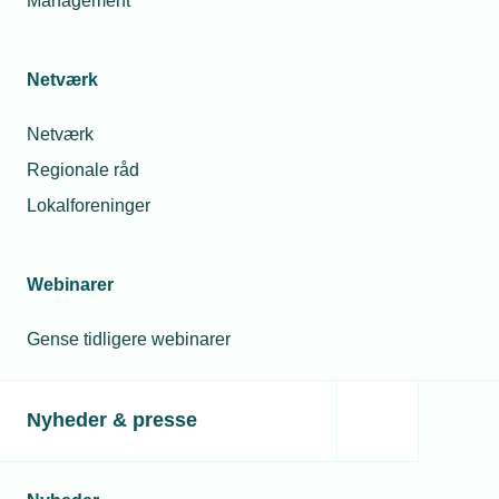
Management
Se top 3 over mest oplagte
energiforbedringer
Netværk
22. dec. 2022
Netværk
Pas på ved skift fra gas til olie
Regionale råd
Lokalforeninger
Relaterede nyheder
Webinarer
Gense tidligere webinarer
Nyheder & presse