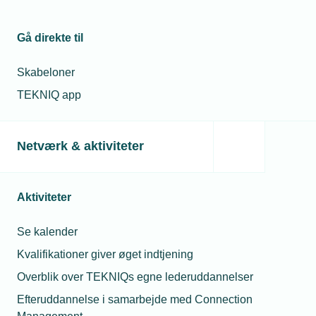
Gå direkte til
Læs mere om samme emne:
Skabeloner
Energipriser
energioptimering
Energistyrelsen
TEKNIQ app
Netværk & aktiviteter
Relaterede nyheder
Aktiviteter
18. nov. 2022
Pas på energilånet
Se kalender
Kvalifikationer giver øget indtjening
Overblik over TEKNIQs egne lederuddannelser
25. nov. 2022
Efteruddannelse i samarbejde med Connection