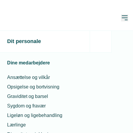
Åbn
Hjem
Dit personale
Afgørende nøgletal i 2023
Publiceret:
23. dec. 2022
Skrevet af:
Jan Kristensen
Dine medarbejdere
Ansættelse og vilkår
Opsigelse og bortvisning
Graviditet og barsel
Sygdom og fravær
Ligeløn og ligebehandling
Lærlinge