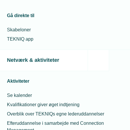
Gå direkte til
Relaterede nyheder
Skabeloner
04. jul. 2022
TEKNIQ app
Flere i erhvervslivet forventer nu
tilbagegang
Netværk & aktiviteter
13. jul. 2022
Aktiviteter
Husk toldreglerne, hvis du shopper stort
på sommerferie uden for EU
Se kalender
Kvalifikationer giver øget indtjening
12. dec. 2022
Overblik over TEKNIQs egne lederuddannelser
Nye tal: Inflationen faldt mærkbart i
Efteruddannelse i samarbejde med Connection
november