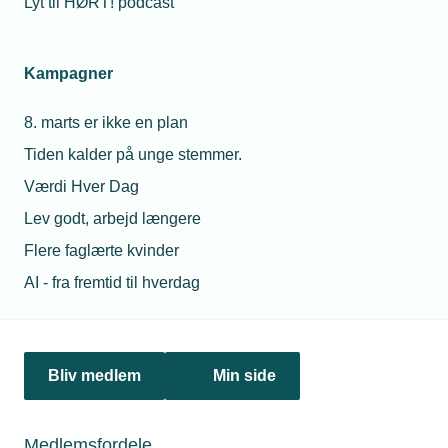
betales både told og moms ved indrejsen til Danmark. Helt
Lyt til HØRT! podcast
på samme måde, som hvis du køber uden for EU på nettet.
Kampagner
8. marts er ikke en plan
Tiden kalder på unge stemmer.
Værdi Hver Dag
Lev godt, arbejd længere
Flere faglærte kvinder
AI - fra fremtid til hverdag
12. december 2022
Nye tal: Inflationen faldt mærkbart i november
I november knækkede kurven, og inflationen faldt markant,
Bliv medlem
Min side
viser nye tal fra Danmarks Statistik. Det er dog for tidligt at
ånde lettet op, lyder det fra TEKNIQ Arbejdsgiverne.
Medlemsfordele