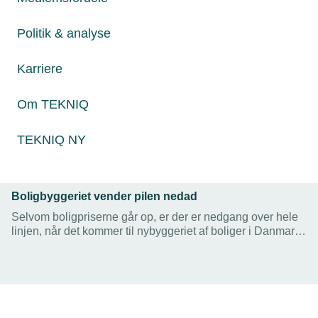
Politik & analyse
Karriere
Om TEKNIQ
TEKNIQ NY
07. september 2023
Boligbyggeriet vender pilen nedad
Selvom boligpriserne går op, er der er nedgang over hele
linjen, når det kommer til nybyggeriet af boliger i Danmark,
viser nye tal fra Danmarks Statistik. TEKNIQ
Arbejdsgiverne peger på de kommende skatteregler og en
generel afmatning i bygge- og anlægsbranchen som
mulige forklaringer.