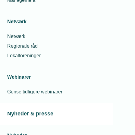
Management
Netværk
Relaterede nyheder
Netværk
Regionale råd
Lokalforeninger
Webinarer
Gense tidligere webinarer
Nyheder & presse
04. juli 2022
Flere i erhvervslivet forventer nu tilbagegang
Der er nu flere industrivirksomheder, som forventer