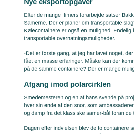
Nye eksportopgaver
Efter de mange timers forarbejde satser Bakke
Samerne. Der er planer om transportable slagt
Kølecontainere er også en mulighed. Endelig 
transportable overnatningsmuligheder.
-Det er første gang, at jeg har lavet noget, der
fået en masse erfaringer. Måske kan der komm
på de samme containere? Der er mange mulig
Afgang imod polarcirklen
Smedemesteren og en af hans svende på projek
hver sin ende af den snor, som ambassadøren 
og damp fra det klassiske samer-bål foran d
Dagen efter indvielsen blev de to containere sa