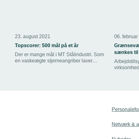
23. august 2021
06. februar
Topscorer: 500 mål på et år
Grænsevær
sænkes til
Der er mange mål i MT Stålindustri. Som
en vaskeægte stjerneangriber laver
Arbejdstilsy
virksomheden mål på samlebånd i
virksomhed
Midtjylland. I 2021 forventer
beskyttelse
virksomheden således at lave over 500
servicetjek 
mål – dog ikke i netmaskerne.
skærpede kra
Fodboldmålene er svejset i aluminium til
storkunden A-Sport.
Personalefo
Netværk & ak