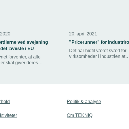
 2020
20. april 2021
dierne ved svejsning
"Pricerunner" for industrir
 det laveste i EU
Det har hidtil været svært for
virksomheder i industrien at
net forventer, at alle
gennemskue robotmarkedet 
er skal giver deres
sammenligne priser på tværs 
sforanstaltninger et
leverandører. Nu laver dansk
for at sikre fremtidens
HowToRobot.com en slags
v til svejsning i rustfrit stål.
"Pricerunner" for industrirobot
rhold
Politik & analyse
tiviteter
Om TEKNIQ