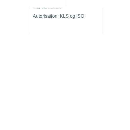
r
Tag og facade
Autorisation, KLS og ISO