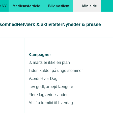
Q NY
Medlemsfordele
Bliv medlem
Min side
ksomhed
Netværk & aktiviteter
Nyheder & presse
Genveje
Genveje
serne
Kampagner
emesteren
Gå direkte til
Gå direkte til
EUD
8. marts er ikke en plan
Skabeloner og kontrakter
Skabeloner
ddannelser
Tiden kalder på unge stemmer.
Beregn opsigelsesvarsel
TEKNIQ app
Værdi Hver Dag
nde uddannelser
Lev godt, arbejd længere
nelse og tilskud
Flere faglærte kvinder
ngsmateriale
AI - fra fremtid til hverdag