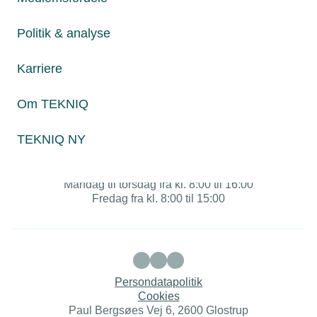
Om TEKNIQ
Politik & analyse
Karriere
Juridiske henvendelser
jura@tekniq.dk
Om TEKNIQ
Øvrige henvendelser
tekniq@tekniq.dk
TEKNIQ NY
Telefon:
43436000
Mandag til torsdag fra kl. 8:00 til 16:00
Fredag fra kl. 8:00 til 15:00
Persondatapolitik
Cookies
Paul Bergsøes Vej 6, 2600 Glostrup