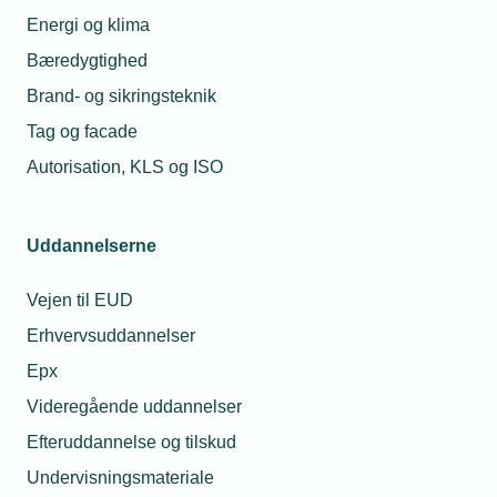
vær bevæbnet
Energi og klima
Bæredygtighed
Brand- og sikringsteknik
07. aug. 2023
Vil du eksportere til
Tag og facade
Finland
Edward
Autorisation, KLS og ISO
Lorentzen
Konsulent
Telefon:
Tlf. 77 42 42 70
11. sep. 2023
Uddannelserne
E-mail:
elo@tekniq.dk
Mød eksperter fra 15
eksportlande
Vejen til EUD
Erhvervsuddannelser
Epx
Relaterede nyheder
Videregående uddannelser
Efteruddannelse og tilskud
Undervisningsmateriale