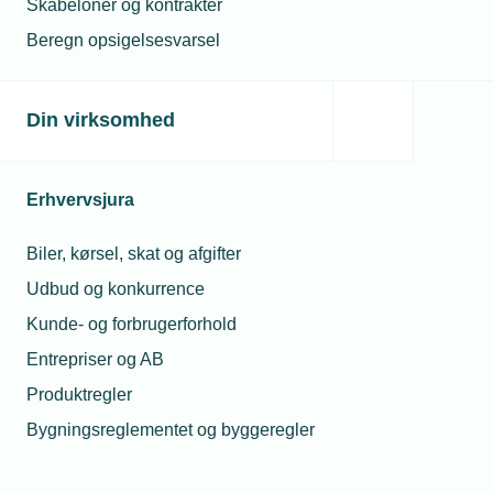
Skabeloner og kontrakter
15:05-15:20
Finnish metal- and mechanical
Beregn opsigelsesvarsel
engineering industry
Speaker: Hanne Mikkonen, Teknologiateollisuus
(Finnish technology industry)
Din virksomhed
Trends and the future prospects of the industry in
Finland – focus on metal- and mechanical
engineering sectors
Erhvervsjura
15:20-15:35
What do the Finnish companies
require from their subcontractors?
Biler, kørsel, skat og afgifter
Speaker: Meyer Turku, Purchasing Department
Udbud og konkurrence
(name TBC)
Requirements from subcontractors – what kind
Kunde- og forbrugerforhold
of solutions are/are not needed right now?
Entrepriser og AB
15:35 – 15:45:
Doing trade with Finland
Produktregler
Speaker: Embassy of Denmark in Finland – how
Bygningsreglementet og byggeregler
can we help Danish companies? (available
services, example cases, possible next steps
etc.)