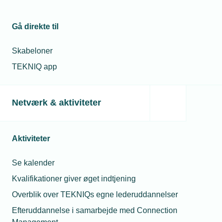
Gå direkte til
Skabeloner
TEKNIQ app
Netværk & aktiviteter
13. marts 2025
Toldkrigen brudt ud – vær bevæbnet
Trump har i denne uge lagt 25 procents ekstra told på al
Aktiviteter
stål og aluminium, der krydser grænsen ind til USA. Den
nye toldsats vil især ramme metalindustrien fra de store
Se kalender
vindmølletårne over maskineri til mindre produkter lavet af
stål eller aluminium. Toldkrigen er en realitet.
Kvalifikationer giver øget indtjening
Overblik over TEKNIQs egne lederuddannelser
Efteruddannelse i samarbejde med Connection