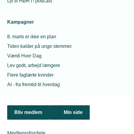
Lyt til HØRT! podcast
19. august 2024
Kampagner
SabetoFlex på vej ud på verdenshavene
Skive-virksomheden tester sit inddækningsmateriale på
8. marts er ikke en plan
bøjer og sømærker hos Søfartsstyrelsen i Danmark og i
Tyskland. I oktober er virksomheden inviteret til Australien
Tiden kalder på unge stemmer.
med produktet til årsmøde i IALA, der organiserer
Værdi Hver Dag
søfartsstyrelser i 93 lande. Et gennembrud til et stort
marked venter.
Lev godt, arbejd længere
Flere faglærte kvinder
Personaleforhold
AI - fra fremtid til hverdag
Netværk & aktiviteter
Nyheder
Bliv medlem
Min side
Politik & analyse
Medlemsfordele