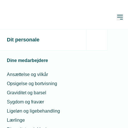
Åbn
Hjem
Dit personale
Bliv leverandør til finsk
metalindustri
Dine medarbejdere
Publiceret:
16. okt. 2023
Skrevet af:
Jan Kristensen
Ansættelse og vilkår
Opsigelse og bortvisning
Graviditet og barsel
Sygdom og fravær
Ligeløn og ligebehandling
Lærlinge