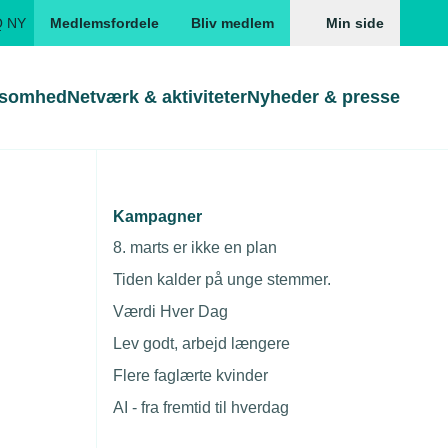
Q NY
Medlemsfordele
Bliv medlem
Min side
ksomhed
Netværk & aktiviteter
Nyheder & presse
Genveje
Genveje
serne
Kampagner
at overveje at
Gå direkte til
Gå direkte til
EUD
8. marts er ikke en plan
Skabeloner og kontrakter
Skabeloner
ddannelser
Tiden kalder på unge stemmer.
Beregn opsigelsesvarsel
TEKNIQ app
Værdi Hver Dag
nde uddannelser
Lev godt, arbejd længere
nelse og tilskud
Flere faglærte kvinder
ngsmateriale
AI - fra fremtid til hverdag