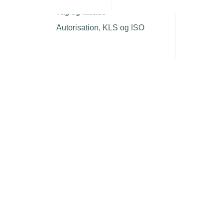
r
Tag og facade
Autorisation, KLS og ISO