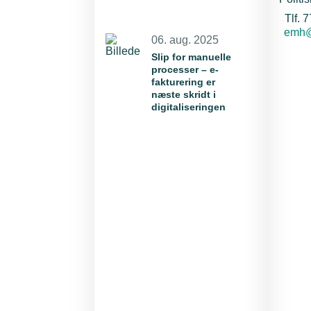
Tlf. 
E-mai
emh@
06. aug. 2025
Slip for manuelle
processer – e-
fakturering er
næste skridt i
digitaliseringen