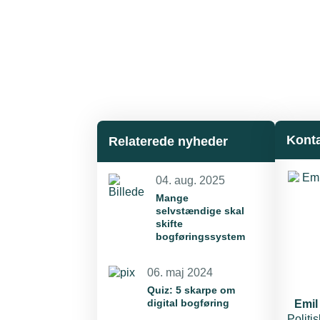
Kont
Relaterede nyheder
04. aug. 2025
Mange
selvstændige skal
skifte
bogføringssystem
06. maj 2024
Quiz: 5 skarpe om
digital bogføring
Emil
Politi