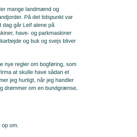
r der mange landmænd og
ndjorder. På det tidspunkt var
I dag går Leif alene på
kiner, have- og parkmaskiner
 dækarbejde og buk og svejs bliver
 de nye regler om bogføring, som
le firma at skulle have sådan et
 jeg hurtigt, når jeg handler
k og drømmer om en bundgrænse,
 op om.