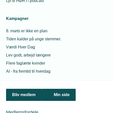
Lyt til HØRT! podcast
tværs af leverandører. Nu laver danske HowToRobot.com
en slags "Pricerunner" for industrirobotter.
Kampagner
8. marts er ikke en plan
Tiden kalder på unge stemmer.
Værdi Hver Dag
Lev godt, arbejd længere
Flere faglærte kvinder
AI - fra fremtid til hverdag
27. februar 2023
Industrien får lov til at genbruge luft
Arbejdstilsynet vil fra sommer tillade industrivirksomheder
Bliv medlem
Min side
at genbruge renset udsugningsluft i arbejdsrum og andre
lokaler. Det skal spare energi til opvarmning og dermed
CO2. Recirkulation bliver en mulighed – ikke en pligt for
Medlemsfordele