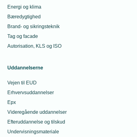
Energi og klima
Arbejdsmiljø
Cobots
svejsning
Vækst
Bæredygtighed
Brand- og sikringsteknik
Tag og facade
Autorisation, KLS og ISO
Relaterede nyheder
10. jul. 2024
Uddannelserne
Skal robotter svejse dine opgaver?
Vejen til EUD
Erhvervsuddannelser
Epx
20. mar. 2021
Videregående uddannelser
Kø til digitale tilskud
Efteruddannelse og tilskud
Undervisningsmateriale