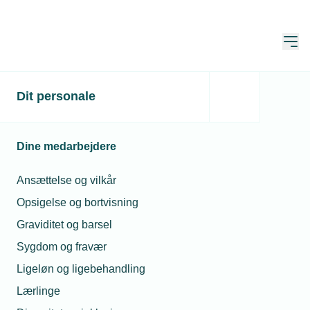
Åbn
Hjem
Dit personale
Dansk patent til tank-
svejsning
Dine medarbejdere
Publiceret:
15. dec. 2021
Skrevet af:
Jan Kristensen
Ansættelse og vilkår
Opsigelse og bortvisning
Graviditet og barsel
Sygdom og fravær
Ligeløn og ligebehandling
Lærlinge