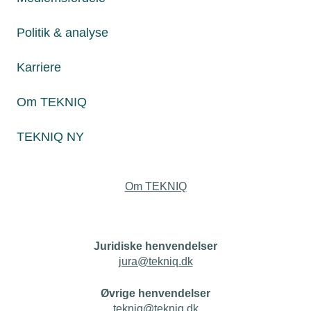
virksomhederne.
Politik & analyse
Personaleforhold
Karriere
Netværk & aktiviteter
Om TEKNIQ
Nyheder
TEKNIQ NY
Politik & analyse
Om TEKNIQ
Juridiske henvendelser
jura@tekniq.dk
Øvrige henvendelser
tekniq@tekniq.dk